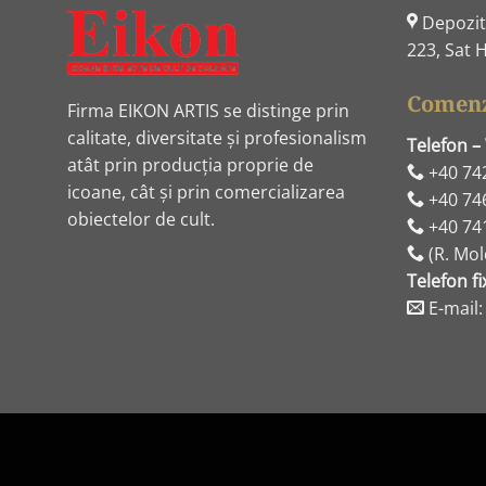
Depozit:
223, Sat H
Comenz
Firma EIKON ARTIS se distinge prin
calitate, diversitate și profesionalism
Telefon –
atât prin producția proprie de
+40 74
icoane, cât și prin comercializarea
+40 74
obiectelor de cult.
+40 74
(R. Mol
Telefon fi
E-mail