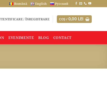
Română
English
Русский
0,00
LEI
TENTIFICARE / ÎNREGISTRARE
COȘ /
ON
EVENIMENTE
BLOG
CONTACT