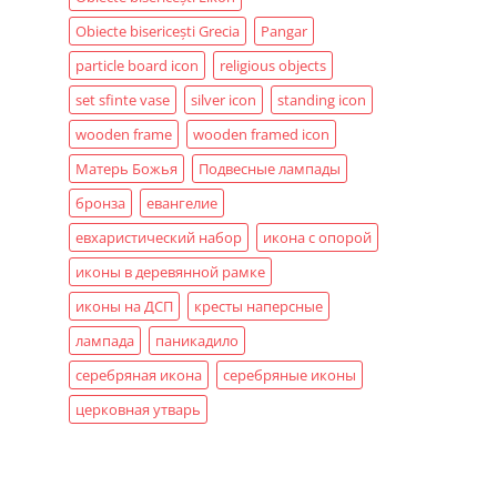
Obiecte bisericești Grecia
Pangar
particle board icon
religious objects
set sfinte vase
silver icon
standing icon
wooden frame
wooden framed icon
Матерь Божья
Подвесные лампады
бронза
евангелие
евхаристический набор
икона с опорой
иконы в деревянной рамке
иконы на ДСП
кресты наперсные
лампада
паникадило
серебряная икона
серебряные иконы
церковная утварь