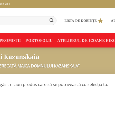
283 211
LISTA DE DORINȚE
AU
PROMOŢII
PORTOFOLIU
ATELIERUL DE ICOANE EIK
i Kazanskaia
ERECATĂ MAICA DOMNULUI KAZANSKAIA”
găsit niciun produs care să se potrivească cu selecția ta.