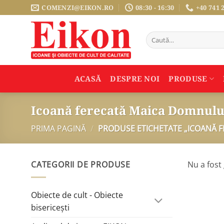
Sari
COMENZI@EIKON.RO
08:30 - 16:30
+40 741 
la
conținut
Caută
după:
ACASĂ
DESPRE NOI
PRODUSE
Icoană ferecată Maica Domnulu
PRIMA PAGINĂ
/
PRODUSE ETICHETATE „ICOANĂ F
CATEGORII DE PRODUSE
Nu a fost 
Obiecte de cult - Obiecte
bisericești