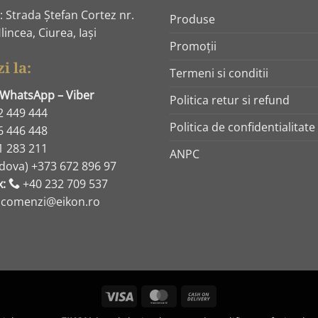
 Strada Ştefan Cortez nr.
Produse
lincea, Ciurea, Iaşi
Promoţii
i la:
Termeni si conditii
 WhatsApp – Viber
Politica retur si refund
2 449 444
Politica de confidentialitate
6 446 448
1 283 211
ANPC
dova) +373 672 896 97
x:
+40 232 709 537
: comenzi@eikon.ro
Visa
MasterCard
Cash
On