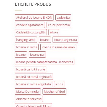
ETICHETE PRODUS
Atelierul de icoane EIKON
cadelnita
candela agatatoare
cruce pectorala
Cădelniță cu zurgălăi
eikon
hanging lamp
icoana
icoana argintata
Icoana in rama
icoana in rama de lemn
icoane
icoane pal
icoane pentru catapeteasma - iconostas
Icoană cu foiță aurie
Icoană cu ramă argintată
Icoană în ramă argintată
icons
Maica Domnului
Mother of God
obiecte bisericesti
Obiecte bisericești Eikon