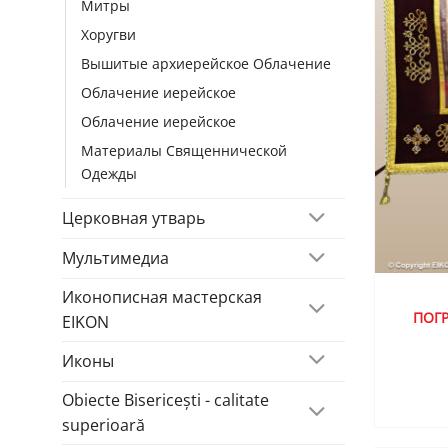
Митры
Хоругви
Вышитые aрхиерейскoе Облачение
Облачение иерейское
Облачение иерейское
Материалы Священнической
Одежды
Церковная утварь
Мультимедиа
Иконописная мастерская
ПОГР
EIKON
Иконы
Obiecte Bisericești - calitate
superioară