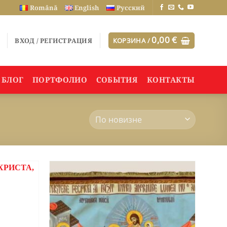
Română
English
Русский
0,00
€
ВХОД / РЕГИСТРАЦИЯ
КОРЗИНА /
БЛОГ
ПОРТФОЛИО
СОБЫТИЯ
КОНТАКТЫ
ДОБАВИТЬ
ДОБАВИТЬ
В СПИСОК
В СПИСОК
ЖЕЛАНИЙ
ЖЕЛАНИЙ