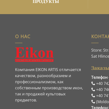
ПРОДУКТЫ
О НАС
КОНТА
Store: St
Sat Hlince
Заказы
Компания EIKON ARTIS отличается
качеством, разнообразием и
Телефон 
профессионализмом, как
+40 74
собственным производством икон,
+40 74
так и продажей культовых
+40 74
предметов.
(Moldov
Телефон: