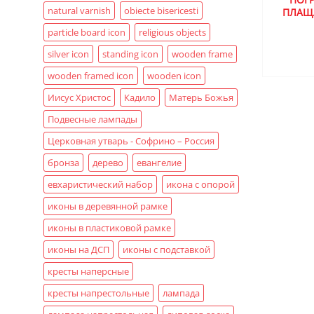
natural varnish
obiecte bisericesti
ПЛАЩ
particle board icon
religious objects
silver icon
standing icon
wooden frame
wooden framed icon
wooden icon
Иисус Христос
Кадило
Матерь Божья
Подвесные лампады
Церковная утварь - Софрино – Россия
бронза
дерево
евангелие
евхаристический набор
икона с опорой
иконы в деревянной рамке
иконы в пластиковой рамке
иконы на ДСП
иконы с подставкой
кресты наперсные
кресты напрестольные
лампада