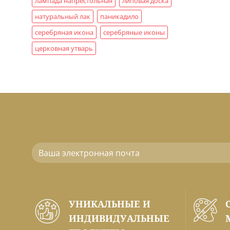
лампада напрестольная
липовая доска
натуральный лак
паникадило
серебряная икона
серебряные иконы
церковная утварь
УНИКАЛЬНЫЕ И
ИНДИВИДУАЛЬНЫЕ