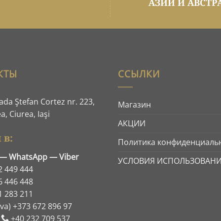
АЗИИ И АВСТР
КТЫ
ССЫЛКИ
rada Ştefan Cortez nr. 223,
Магазин
a, Ciurea, Iaşi
АКЦИИ
 в:
Политика конфиденциаль
— WhatsApp — Viber
УСЛОВИЯ ИСПОЛЬЗОВАН
2 449 444
6 446 448
1 283 211
a) +373 672 896 97
+40 232 709 537