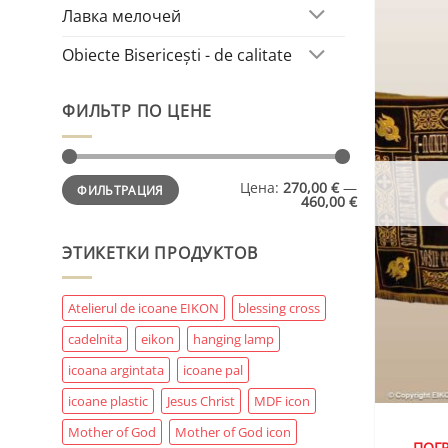
Лавка мелочей
Obiecte Bisericești - de calitate
ФИЛЬТР ПО ЦЕНЕ
Минимальная
Максимальная
Цена:
270,00 €
—
ФИЛЬТРАЦИЯ
цена
цена
460,00 €
ЭТИКЕТКИ ПРОДУКТОВ
Atelierul de icoane EIKON
blessing cross
cadelnita
eikon
hanging lamp
icoana argintata
icoane pal
icoane plastic
Jesus Christ
MDF icon
Mother of God
Mother of God icon
ПОГР