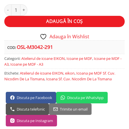
Cantitate Sf. Cuv. Nicodim De La Tismana
Alternative:
ADAUGĂ ÎN COȘ
Adauga în Wishlist
OSL-M3042-291
COD:
Categorii:
Atelierul de icoane EIKON
,
Icoane pe MDF
,
Icoane pe MDF -
A3
,
Icoane pe MDF - A3
Etichete:
Atelierul de icoane EIKON
,
eikon
,
Icoana pe MDF Sf. Cuv.
Nicodim De La Tismana
,
Icoana Sf. Cuv. Nicodim De La Tismana
Discuta pe Facebook
Discuta pe WhatsApp
Discuta telefonic
Trimite un email
Discuta pe Instagram