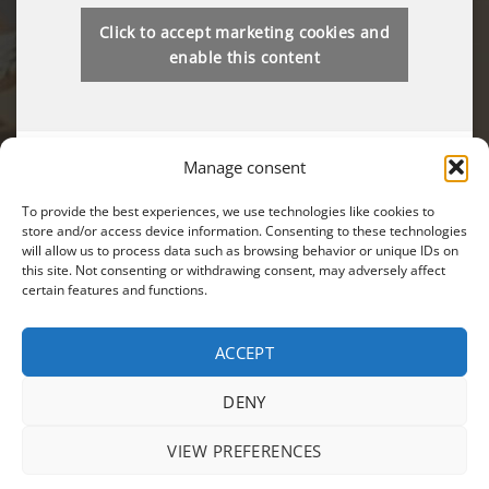
Click to accept marketing cookies and
enable this content
Manage consent
To provide the best experiences, we use technologies like cookies to
store and/or access device information. Consenting to these technologies
will allow us to process data such as browsing behavior or unique IDs on
Вы также можете найти нас на:
this site. Not consenting or withdrawing consent, may adversely affect
certain features and functions.
ACCEPT
Visa
MasterCard
Cash
DENY
On
МАГАЗИН
АКЦИИ
ПОЛИТИКА КОНФИДЕНЦИАЛЬНОСТИ
Delivery
VIEW PREFERENCES
УСЛОВИЯ ИСПОЛЬЗОВАНИЯ
Copyright 2026 ©
EIKON
| Webdesign by
CRYO
|
Modifica