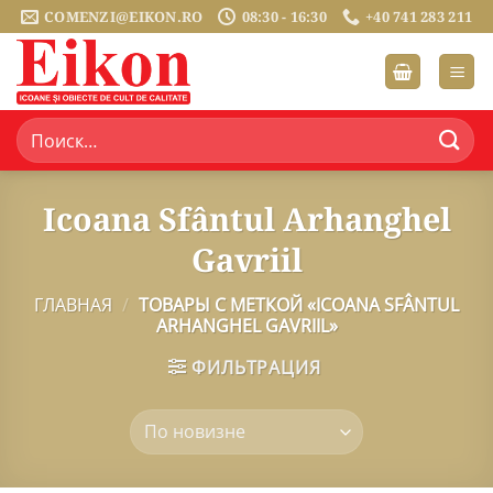
Skip
COMENZI@EIKON.RO
08:30 - 16:30
+40 741 283 211
to
content
Искать:
Icoana Sfântul Arhanghel
Gavriil
ГЛАВНАЯ
/
ТОВАРЫ С МЕТКОЙ «ICOANA SFÂNTUL
ARHANGHEL GAVRIIL»
ФИЛЬТРАЦИЯ