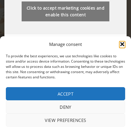
Click to accept marketing cookies and
enable this content
Manage consent
To provide the best experiences, we use technologies like cookies to
store and/or access device information. Consenting to these technologies
will allow us to process data such as browsing behavior or unique IDs on
Вы также можете найти нас на:
this site. Not consenting or withdrawing consent, may adversely affect
certain features and functions.
ACCEPT
Visa
MasterCard
Cash
DENY
On
МАГАЗИН
АКЦИИ
ПОЛИТИКА КОНФИДЕНЦИАЛЬНОСТИ
Delivery
VIEW PREFERENCES
УСЛОВИЯ ИСПОЛЬЗОВАНИЯ
Copyright 2026 ©
EIKON
| Webdesign by
CRYO
|
Modifica