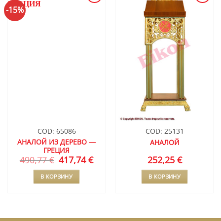
-15%
ДОБАВИТЬ
ДОБАВИТЬ
В СПИСОК
В СПИСОК
ЖЕЛАНИЙ
ЖЕЛАНИЙ
COD: 65086
COD: 25131
АНАЛОЙ ИЗ ДЕРЕВО —
АНАЛОЙ
ГРЕЦИЯ
490,77
€
Первоначальная
417,74
€
Текущая
252,25
€
цена
цена:
составляла
417,74 €.
В КОРЗИНУ
В КОРЗИНУ
490,77 €.