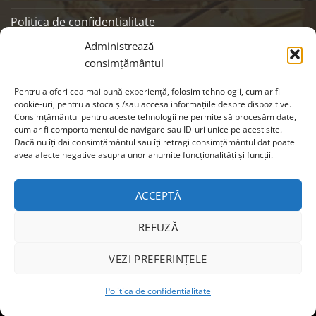
Politica de confidentialitate
Administrează
ANPC
consimțământul
SOCIALS
Pentru a oferi cea mai bună experiență, folosim tehnologii, cum ar fi
cookie-uri, pentru a stoca și/sau accesa informațiile despre dispozitive.
Consimțământul pentru aceste tehnologii ne permite să procesăm date,
cum ar fi comportamentul de navigare sau ID-uri unice pe acest site.
Dacă nu îți dai consimțământul sau îți retragi consimțământul dat poate
avea afecte negative asupra unor anumite funcționalități și funcții.
ACCEPTĂ
REFUZĂ
Visa
MasterCard
Cash
VEZI PREFERINȚELE
On
Copyright 2026 ©
EIKON
| Webdesign by
CRYO
|
Modifica
Delivery
Politica de confidentialitate
preferintele cookie