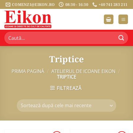
Sari
COMENZI@EIKON.RO
08:30 - 16:30
+40 741 283 211
la
conținut
Caută
după:
Triptice
PRIMA PAGINĂ
/
ATELIERUL DE ICOANE EIKON
/
TRIPTICE
FILTREAZĂ