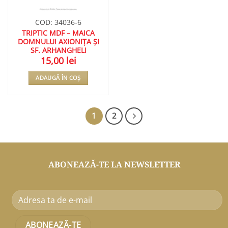
COD: 34036-6
TRIPTIC MDF – MAICA
DOMNULUI AXIONIȚA ȘI
SF. ARHANGHELI
15,00
lei
ADAUGĂ ÎN COȘ
1
2
ABONEAZĂ-TE LA NEWSLETTER