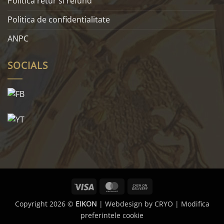
Politica retur si refund
Politica de confidentialitate
ANPC
SOCIALS
Visa
MasterCard
Cash
On
Copyright 2026 ©
EIKON
| Webdesign by
CRYO
|
Modifica
Delivery
preferintele cookie