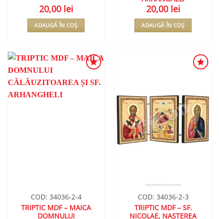
20,00
lei
20,00
lei
ADAUGĂ ÎN COȘ
ADAUGĂ ÎN COȘ
ADAUGA
ADAUGA
ÎN
ÎN
WISHLIST
WISHLIST
COD: 34036-2-4
COD: 34036-2-3
TRIPTIC MDF – MAICA
TRIPTIC MDF – SF.
DOMNULUI
NICOLAE, NAȘTEREA