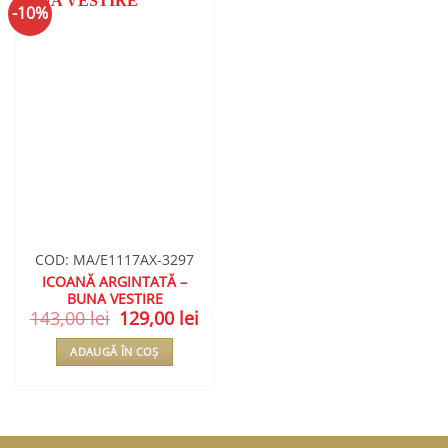
-10%
ADAUGA
ÎN
WISHLIST
COD: MA/E1117AX-3297
ICOANĂ ARGINTATĂ –
BUNA VESTIRE
143,00
lei
Prețul
129,00
lei
Prețul
inițial
curent
a
este:
ADAUGĂ ÎN COȘ
fost:
129,00 lei.
143,00 lei.