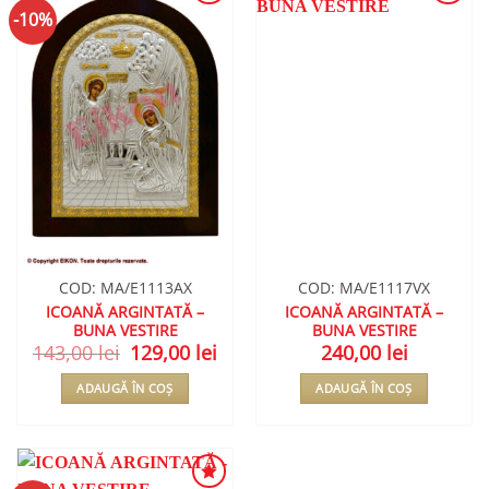
-10%
ADAUGA
ADAUGA
ÎN
ÎN
WISHLIST
WISHLIST
COD: MA/E1113AX
COD: MA/E1117VX
ICOANĂ ARGINTATĂ –
ICOANĂ ARGINTATĂ –
BUNA VESTIRE
BUNA VESTIRE
143,00
lei
Prețul
129,00
lei
Prețul
240,00
lei
inițial
curent
a
este:
ADAUGĂ ÎN COȘ
ADAUGĂ ÎN COȘ
fost:
129,00 lei.
143,00 lei.