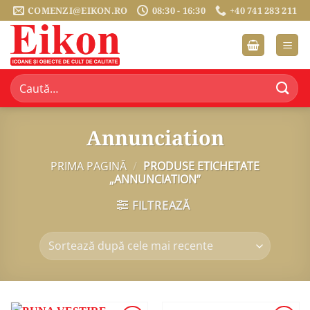
Sari
COMENZI@EIKON.RO
08:30 - 16:30
+40 741 283 211
la
conținut
Caută
după:
Annunciation
PRIMA PAGINĂ
/
PRODUSE ETICHETATE
„ANNUNCIATION”
FILTREAZĂ