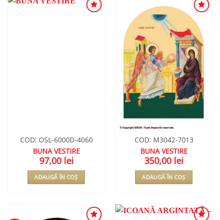
ADAUGA
ADAUGA
ÎN
ÎN
WISHLIST
WISHLIST
COD: OSL-6000D-4060
COD: M3042-7013
BUNA VESTIRE
BUNA VESTIRE
97,00
lei
350,00
lei
ADAUGĂ ÎN COȘ
ADAUGĂ ÎN COȘ