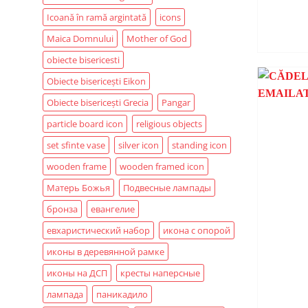
Icoană în ramă argintată
icons
Maica Domnului
Mother of God
obiecte bisericesti
Obiecte bisericești Eikon
Obiecte bisericești Grecia
Pangar
particle board icon
religious objects
set sfinte vase
silver icon
standing icon
wooden frame
wooden framed icon
Матерь Божья
Подвесные лампады
бронза
евангелие
евхаристический набор
икона с опорой
иконы в деревянной рамке
иконы на ДСП
кресты наперсные
лампада
паникадило