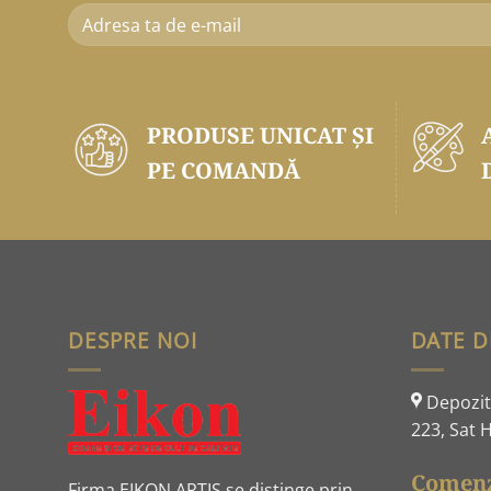
PRODUSE UNICAT ŞI
PE COMANDĂ
DESPRE NOI
DATE D
Depozit:
223, Sat H
Comenz
Firma EIKON ARTIS se distinge prin