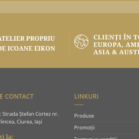
CLIENȚI ÎN 
ATELIER PROPRIU
EUROPA, AM
DE ICOANE EIKON
ASIA & AUST
E CONTACT
LINKURI
 Strada Ştefan Cortez nr.
Produse
lincea, Ciurea, Iaşi
Promoţii
i la: