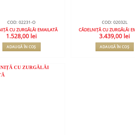
COD: 02231-O
COD: 02032L
IȚĂ CU ZURGĂLĂI EMAILATĂ
CĂDELNIȚĂ CU ZURGĂLĂI E
1.528,00
lei
3.439,00
lei
ADAUGĂ ÎN COȘ
ADAUGĂ ÎN COȘ
ADAUGA
ÎN
WISHLIST