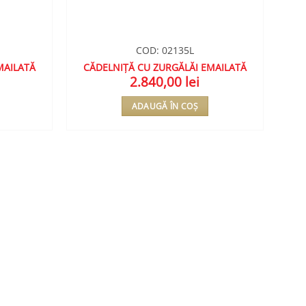
COD: 02135L
MAILATĂ
CĂDELNIȚĂ CU ZURGĂLĂI EMAILATĂ
2.840,00
lei
ADAUGĂ ÎN COȘ