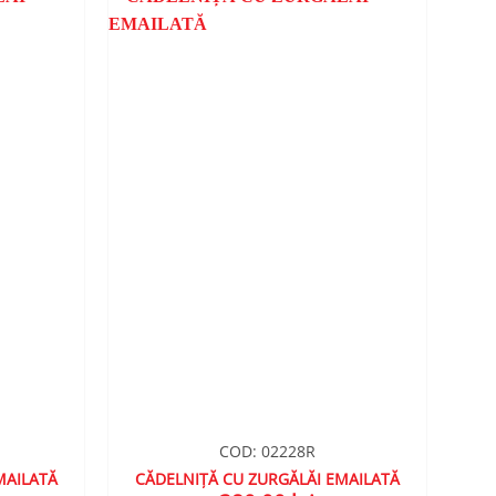
ADAUGA
ADAUGA
ÎN
ÎN
WISHLIST
WISHLIST
COD: 02228R
MAILATĂ
CĂDELNIȚĂ CU ZURGĂLĂI EMAILATĂ