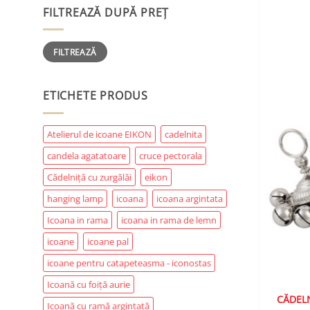
FILTREAZĂ DUPĂ PREȚ
Preț
Preț
FILTREAZĂ
minim
maxim
ETICHETE PRODUS
Atelierul de icoane EIKON
cadelnita
candela agatatoare
cruce pectorala
Cădelniță cu zurgălăi
eikon
hanging lamp
icoana
icoana argintata
Icoana in rama
icoana in rama de lemn
icoane
icoane pal
icoane pentru catapeteasma - iconostas
Icoană cu foiță aurie
CĂDELN
Icoană cu ramă argintată