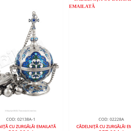
ADAUGA
ÎN
WISHLIST
COD: 02138A-1
COD: 02228A
IȚĂ CU ZURGĂLĂI EMAILATĂ
CĂDELNIȚĂ CU ZURGĂLĂI E