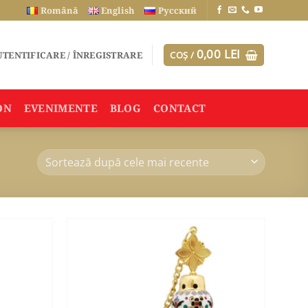
Română
English
Русский
0,00
LEI
TENTIFICARE / ÎNREGISTRARE
COȘ /
ON
EVENIMENTE
BLOG
CONTACT
ADAUGA
ADAUGA
ÎN
ÎN
WISHLIST
WISHLIST