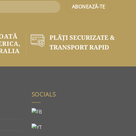
TOATĂ
PLĂŢI SECURIZATE &
ERICA,
TRANSPORT RAPID
RALIA
SOCIALS