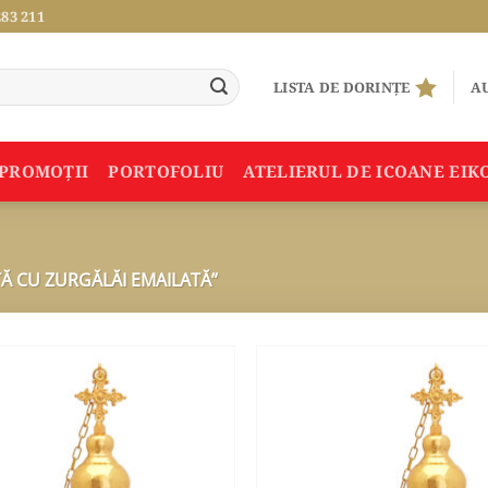
283 211
LISTA DE DORINȚE
AU
PROMOŢII
PORTOFOLIU
ATELIERUL DE ICOANE EIK
Ă CU ZURGĂLĂI EMAILATĂ”
ADAUGA
ÎN
WISHLIST