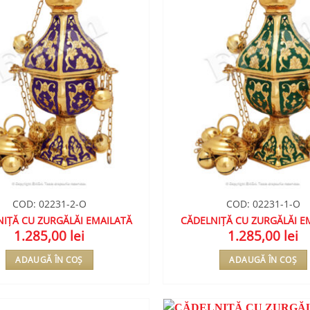
COD: 02231-2-O
COD: 02231-1-O
IȚĂ CU ZURGĂLĂI EMAILATĂ
CĂDELNIȚĂ CU ZURGĂLĂI E
1.285,00
lei
1.285,00
lei
ADAUGĂ ÎN COȘ
ADAUGĂ ÎN COȘ