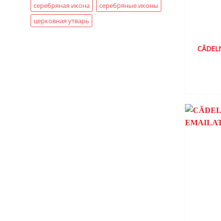
серебряная икона
серебряные иконы
церковная утварь
CĂDELN