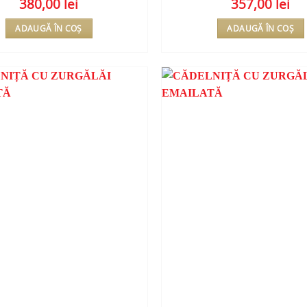
380,00
lei
357,00
lei
ADAUGĂ ÎN COȘ
ADAUGĂ ÎN COȘ
ADAUGA
ÎN
WISHLIST