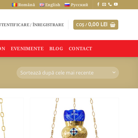
Română
English
Русский
0,00
LEI
TENTIFICARE / ÎNREGISTRARE
COȘ /
ON
EVENIMENTE
BLOG
CONTACT
ADAUGA
ADAUGA
ÎN
ÎN
WISHLIST
WISHLIST