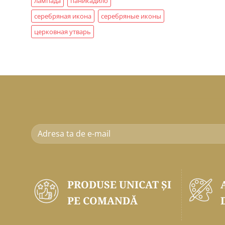
лампада
паникадило
серебряная икона
серебряные иконы
церковная утварь
PRODUSE UNICAT ŞI
PE COMANDĂ