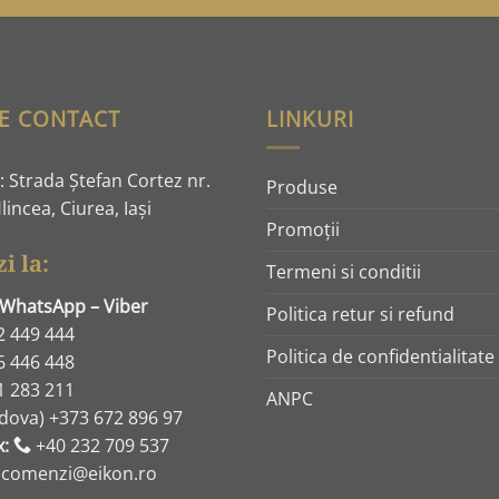
E CONTACT
LINKURI
 Strada Ştefan Cortez nr.
Produse
lincea, Ciurea, Iaşi
Promoţii
i la:
Termeni si conditii
 WhatsApp – Viber
Politica retur si refund
2 449 444
Politica de confidentialitate
6 446 448
1 283 211
ANPC
dova) +373 672 896 97
x:
+40 232 709 537
: comenzi@eikon.ro