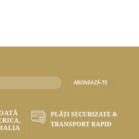
TOATĂ
PLĂŢI SECURIZATE &
ERICA,
TRANSPORT RAPID
RALIA