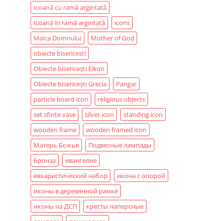
Icoană cu ramă argintată
Icoană în ramă argintată
icons
Maica Domnului
Mother of God
obiecte bisericesti
Obiecte bisericești Eikon
Obiecte bisericești Grecia
Pangar
particle board icon
religious objects
set sfinte vase
silver icon
standing icon
wooden frame
wooden framed icon
Матерь Божья
Подвесные лампады
бронза
евангелие
евхаристический набор
икона с опорой
иконы в деревянной рамке
иконы на ДСП
кресты наперсные