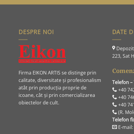
DESPRE NOI
DATE D
Depozit:
223, Sat H
Comenz
Firma EIKON ARTIS se distinge prin
calitate, diversitate și profesionalism
Telefon –
atât prin producția proprie de
+40 74
icoane, cât și prin comercializarea
+40 74
obiectelor de cult.
+40 74
(R. Mol
Telefon fi
E-mail