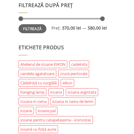
FILTREAZĂ DUPĂ PREȚ
Preț
Preț
Preț:
370,00 lei
—
580,00 lei
FILTREAZĂ
minim
maxim
ETICHETE PRODUS
Atelierul de icoane EIKON
cadelnita
candela agatatoare
cruce pectorala
Cădelniță cu zurgălăi
eikon
hanging lamp
icoana
icoana argintata
Icoana in rama
icoana in rama de lemn
icoane
icoane pal
icoane pentru catapeteasma - iconostas
Icoană cu foiță aurie