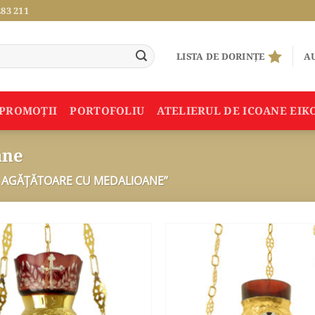
283 211
LISTA DE DORINȚE
AU
PROMOŢII
PORTOFOLIU
ATELIERUL DE ICOANE EIK
ane
 AGĂȚĂTOARE CU MEDALIOANE”
ADAUGA
ÎN
WISHLIST