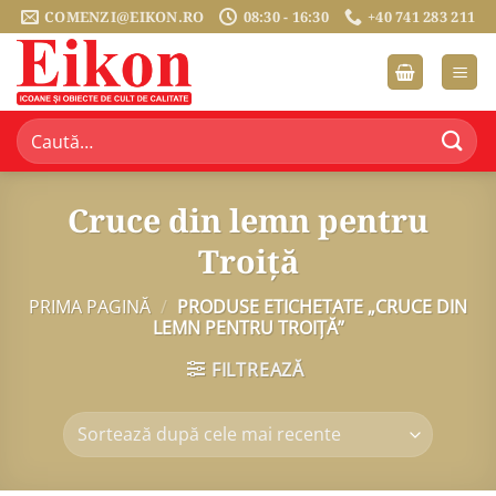
Sari
COMENZI@EIKON.RO
08:30 - 16:30
+40 741 283 211
la
conținut
Caută
după:
Cruce din lemn pentru
Troiță
PRIMA PAGINĂ
/
PRODUSE ETICHETATE „CRUCE DIN
LEMN PENTRU TROIȚĂ”
FILTREAZĂ