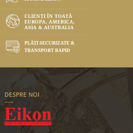
CLIENȚI ÎN TOATĂ
EUROPA, AMERICA,
ASIA & AUSTRALIA
PLĂŢI SECURIZATE &
TRANSPORT RAPID
DESPRE NOI