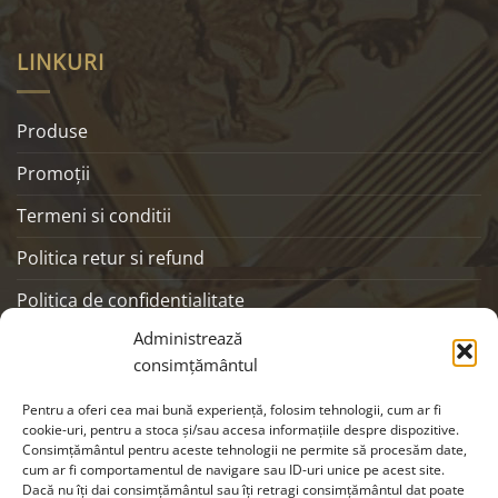
LINKURI
Produse
Promoţii
Termeni si conditii
Politica retur si refund
Politica de confidentialitate
Administrează
ANPC
consimțământul
SOCIALS
Pentru a oferi cea mai bună experiență, folosim tehnologii, cum ar fi
cookie-uri, pentru a stoca și/sau accesa informațiile despre dispozitive.
Consimțământul pentru aceste tehnologii ne permite să procesăm date,
cum ar fi comportamentul de navigare sau ID-uri unice pe acest site.
Dacă nu îți dai consimțământul sau îți retragi consimțământul dat poate