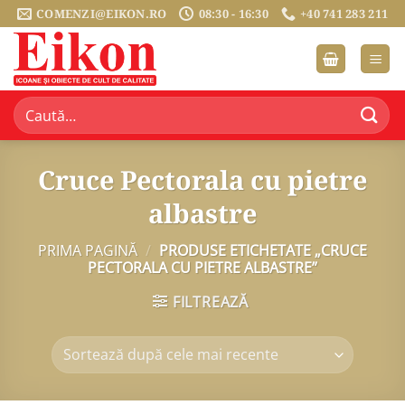
Sari
COMENZI@EIKON.RO
08:30 - 16:30
+40 741 283 211
la
conținut
Caută
după:
Cruce Pectorala cu pietre
albastre
PRIMA PAGINĂ
/
PRODUSE ETICHETATE „CRUCE
PECTORALA CU PIETRE ALBASTRE”
FILTREAZĂ