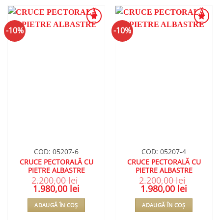
-10%
-10%
ADAUGA
ADAUGA
ÎN
ÎN
WISHLIST
WISHLIST
COD: 05207-6
COD: 05207-4
CRUCE PECTORALĂ CU
CRUCE PECTORALĂ CU
PIETRE ALBASTRE
PIETRE ALBASTRE
2.200,00
lei
2.200,00
lei
Prețul
1.980,00
lei
Prețul
Prețul
1.980,00
lei
Prețul
inițial
curent
inițial
curent
a
este:
a
este:
ADAUGĂ ÎN COȘ
ADAUGĂ ÎN COȘ
fost:
1.980,00 lei.
fost:
1.980,00 le
2.200,00 lei.
2.200,00 lei.