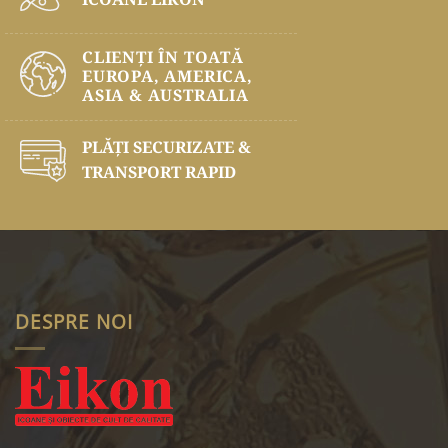
CLIENȚI ÎN TOATĂ
EUROPA, AMERICA,
ASIA & AUSTRALIA
PLĂŢI SECURIZATE &
TRANSPORT RAPID
DESPRE NOI