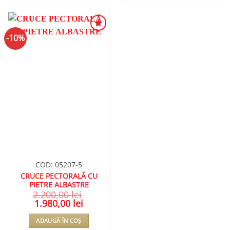
-10%
ADAUGA
ÎN
WISHLIST
COD: 05207-5
CRUCE PECTORALĂ CU
PIETRE ALBASTRE
2.200,00
lei
Prețul
1.980,00
lei
Prețul
inițial
curent
a
este:
ADAUGĂ ÎN COȘ
fost:
1.980,00 lei.
2.200,00 lei.