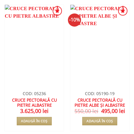
-10%
ADAUGA
ADAUGA
ÎN
ÎN
WISHLIST
WISHLIST
COD: 05236
COD: 05190-19
CRUCE PECTORALĂ CU
CRUCE PECTORALĂ CU
PIETRE ALBASTRE
PIETRE ALBE ȘI ALBASTRE
3.625,00
lei
550,00
lei
Prețul
495,00
lei
Preț
inițial
cure
a
este
ADAUGĂ ÎN COȘ
ADAUGĂ ÎN COȘ
fost:
495,
550,00 lei.