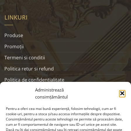
LINKURI
Produse
Promoţii
Termeni si conditii
Politica retur si refund
Politica de confidentialitate
Administrează
ANPC
consimțământul
SOCIALS
Pentru a oferi cea mai bună experiență, folosim tehnologii, cum ar fi
cookie-uri, pentru a stoca și/sau accesa informațiile despre dispozitive.
Consimțământul pentru aceste tehnologii ne permite să procesăm date,
cum ar fi comportamentul de navigare sau ID-uri unice pe acest site.
Dacă nu îți dai consimțământul sau îți retragi consimțământul dat poate