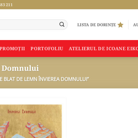
283 211
LISTA DE DORINȚE
AU
PROMOŢII
PORTOFOLIU
ATELIERUL DE ICOANE EIK
a Domnului
E BLAT DE LEMN ÎNVIEREA DOMNULUI”
ADAUGA
ÎN
WISHLIST