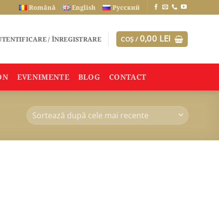
Română
English
Русский
0,00
LEI
TENTIFICARE / ÎNREGISTRARE
COȘ /
ON
EVENIMENTE
BLOG
CONTACT