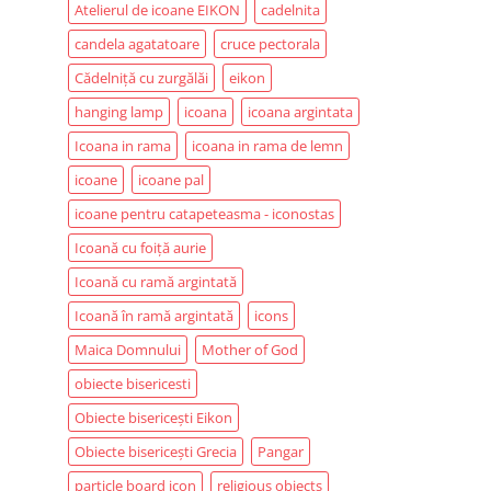
Atelierul de icoane EIKON
cadelnita
candela agatatoare
cruce pectorala
Cădelniță cu zurgălăi
eikon
hanging lamp
icoana
icoana argintata
Icoana in rama
icoana in rama de lemn
icoane
icoane pal
icoane pentru catapeteasma - iconostas
Icoană cu foiță aurie
Icoană cu ramă argintată
Icoană în ramă argintată
icons
Maica Domnului
Mother of God
obiecte bisericesti
Obiecte bisericești Eikon
Obiecte bisericești Grecia
Pangar
particle board icon
religious objects