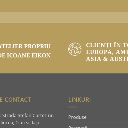
CLIENȚI ÎN 
ATELIER PROPRIU
EUROPA, AM
DE ICOANE EIKON
ASIA & AUST
E CONTACT
LINKURI
 Strada Ştefan Cortez nr.
Produse
lincea, Ciurea, Iaşi