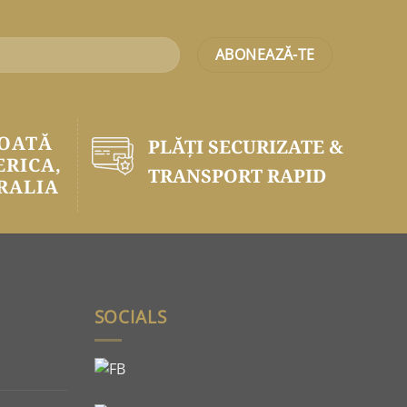
TOATĂ
PLĂŢI SECURIZATE &
ERICA,
TRANSPORT RAPID
RALIA
SOCIALS