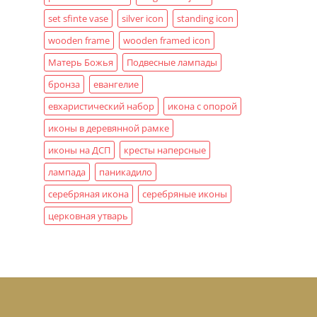
set sfinte vase
silver icon
standing icon
wooden frame
wooden framed icon
Матерь Божья
Подвесные лампады
бронза
евангелие
евхаристический набор
икона с опорой
иконы в деревянной рамке
иконы на ДСП
кресты наперсные
лампада
паникадило
серебряная икона
серебряные иконы
церковная утварь