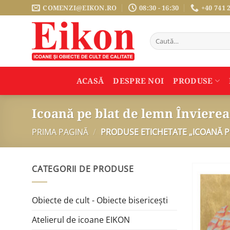
Sari
COMENZI@EIKON.RO
08:30 - 16:30
+40 741 
la
conținut
Caută
după:
ACASĂ
DESPRE NOI
PRODUSE
Icoană pe blat de lemn Înviere
PRIMA PAGINĂ
/
PRODUSE ETICHETATE „ICOANĂ P
CATEGORII DE PRODUSE
Obiecte de cult - Obiecte bisericești
Atelierul de icoane EIKON