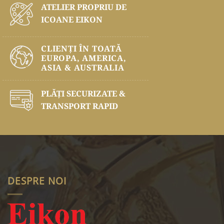
ATELIER PROPRIU DE
ICOANE EIKON
CLIENȚI ÎN TOATĂ
EUROPA, AMERICA,
ASIA & AUSTRALIA
PLĂŢI SECURIZATE &
TRANSPORT RAPID
DESPRE NOI