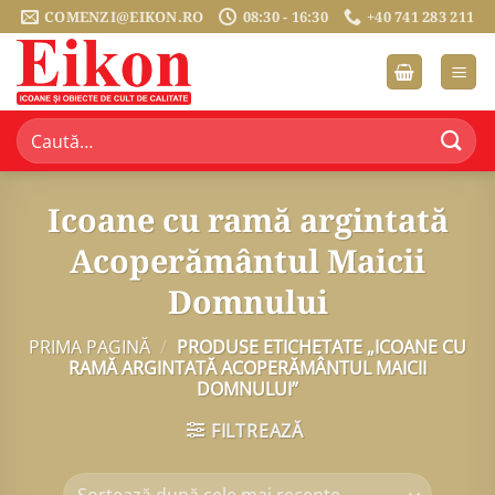
Sari
COMENZI@EIKON.RO
08:30 - 16:30
+40 741 283 211
la
conținut
Caută
după:
Icoane cu ramă argintată
Acoperământul Maicii
Domnului
PRIMA PAGINĂ
/
PRODUSE ETICHETATE „ICOANE CU
RAMĂ ARGINTATĂ ACOPERĂMÂNTUL MAICII
DOMNULUI”
FILTREAZĂ