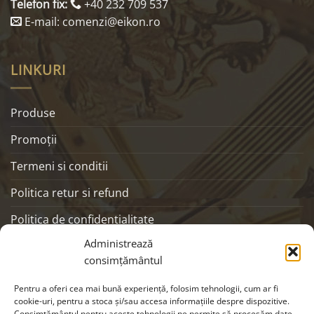
Telefon fix:
+40 232 709 537
E-mail: comenzi@eikon.ro
LINKURI
Produse
Promoţii
Termeni si conditii
Politica retur si refund
Politica de confidentialitate
Administrează
ANPC
consimțământul
SOCIALS
Pentru a oferi cea mai bună experiență, folosim tehnologii, cum ar fi
cookie-uri, pentru a stoca și/sau accesa informațiile despre dispozitive.
Consimțământul pentru aceste tehnologii ne permite să procesăm date,