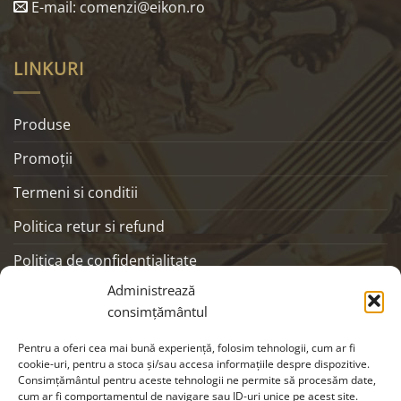
E-mail: comenzi@eikon.ro
LINKURI
Produse
Promoţii
Termeni si conditii
Politica retur si refund
Politica de confidentialitate
Administrează
ANPC
consimțământul
SOCIALS
Pentru a oferi cea mai bună experiență, folosim tehnologii, cum ar fi
cookie-uri, pentru a stoca și/sau accesa informațiile despre dispozitive.
Consimțământul pentru aceste tehnologii ne permite să procesăm date,
cum ar fi comportamentul de navigare sau ID-uri unice pe acest site.