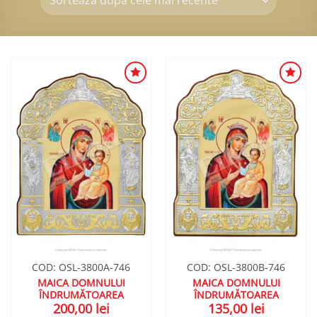
ADAUGA
ADAUGA
ÎN
ÎN
WISHLIST
WISHLIST
COD: OSL-3800A-746
COD: OSL-3800B-746
MAICA DOMNULUI
MAICA DOMNULUI
ÎNDRUMĂTOAREA
ÎNDRUMĂTOAREA
200,00
lei
135,00
lei