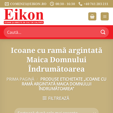
Sari
COMENZI@EIKON.RO
08:30 - 16:30
+40 741 283 211
la
conținut
Caută
după:
Icoane cu ramă argintată
Maica Domnului
Îndrumătoarea
PRIMA PAGINĂ
/
PRODUSE ETICHETATE „ICOANE CU
RAMĂ ARGINTATĂ MAICA DOMNULUI
ÎNDRUMĂTOAREA”
FILTREAZĂ