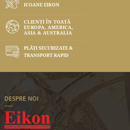
ICOANE EIKON
CLIENȚI ÎN TOATĂ
EUROPA, AMERICA,
ASIA & AUSTRALIA
PLĂŢI SECURIZATE &
TRANSPORT RAPID
DESPRE NOI