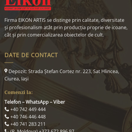
Firma EIKON ARTIS se distinge prin calitate, diversitate
și profesionalism atât prin producția proprie de icoane,
cât și prin comercializarea obiectelor de cult.
DATE DE CONTACT
Depozit: Strada Ştefan Cortez nr. 223, Sat Hlincea,
Ciurea, Iaşi
Comenzi la:
Telefon – WhatsApp – Viber
+40 742 449 444
+40 746 446 448
+40 741 283 211
(R. Moldova) +373 672 896 97