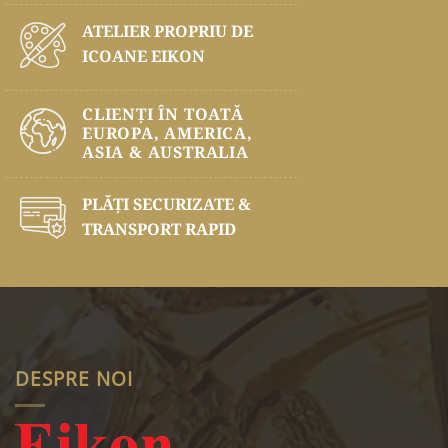
ATELIER PROPRIU DE
ICOANE EIKON
CLIENȚI ÎN TOATĂ
EUROPA, AMERICA,
ASIA & AUSTRALIA
PLĂŢI SECURIZATE &
TRANSPORT RAPID
DESPRE NOI