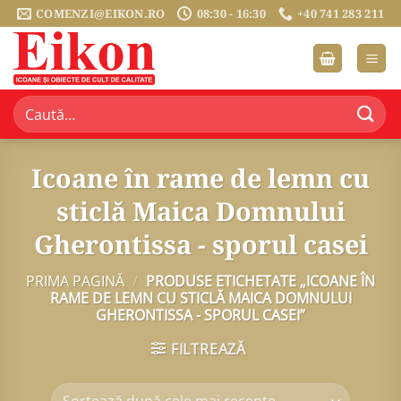
Sari
COMENZI@EIKON.RO
08:30 - 16:30
+40 741 283 211
la
conținut
Caută
după:
Icoane în rame de lemn cu
sticlă Maica Domnului
Gherontissa - sporul casei
PRIMA PAGINĂ
/
PRODUSE ETICHETATE „ICOANE ÎN
RAME DE LEMN CU STICLĂ MAICA DOMNULUI
GHERONTISSA - SPORUL CASEI”
FILTREAZĂ