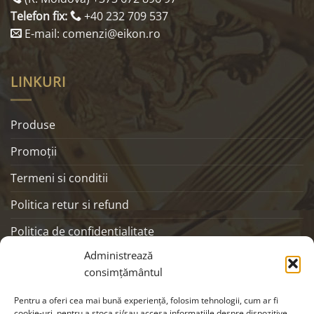
Telefon fix:
+40 232 709 537
E-mail: comenzi@eikon.ro
LINKURI
Produse
Promoţii
Termeni si conditii
Politica retur si refund
Politica de confidentialitate
Administrează
ANPC
consimțământul
SOCIALS
Pentru a oferi cea mai bună experiență, folosim tehnologii, cum ar fi
cookie-uri, pentru a stoca și/sau accesa informațiile despre dispozitive.