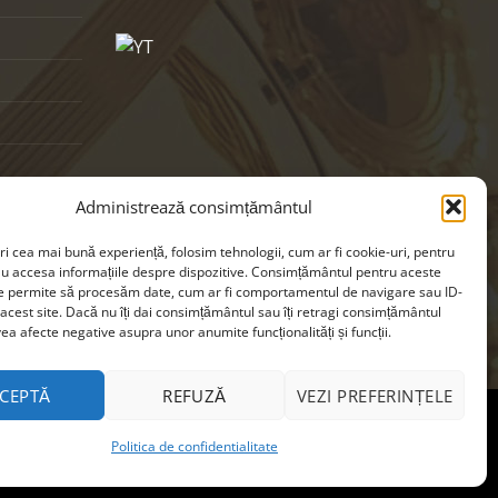
Administrează consimțământul
ri cea mai bună experiență, folosim tehnologii, cum ar fi cookie-uri, pentru
au accesa informațiile despre dispozitive. Consimțământul pentru aceste
ne permite să procesăm date, cum ar fi comportamentul de navigare sau ID-
 acest site. Dacă nu îți dai consimțământul sau îți retragi consimțământul
ea afecte negative asupra unor anumite funcționalități și funcții.
CEPTĂ
REFUZĂ
VEZI PREFERINȚELE
Politica de confidentialitate
cookie