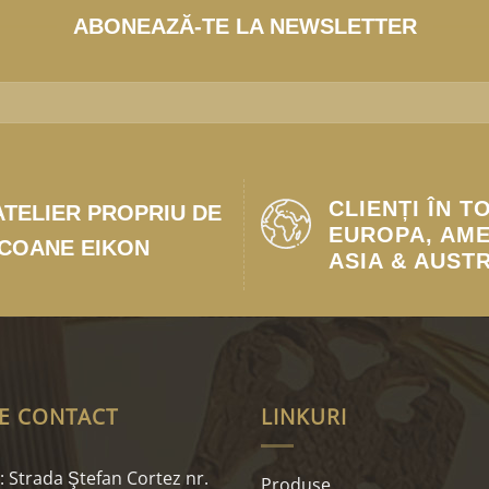
ABONEAZĂ-TE LA NEWSLETTER
CLIENȚI ÎN T
ATELIER PROPRIU DE
EUROPA, AME
ICOANE EIKON
ASIA & AUST
E CONTACT
LINKURI
 Strada Ştefan Cortez nr.
Produse