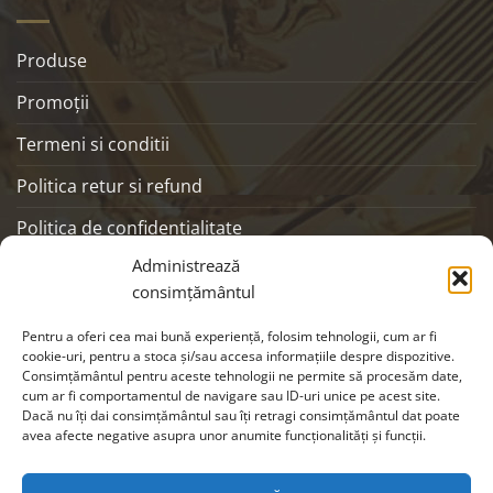
Produse
Promoţii
Termeni si conditii
Politica retur si refund
Politica de confidentialitate
Administrează
ANPC
consimțământul
SOCIALS
Pentru a oferi cea mai bună experiență, folosim tehnologii, cum ar fi
cookie-uri, pentru a stoca și/sau accesa informațiile despre dispozitive.
Consimțământul pentru aceste tehnologii ne permite să procesăm date,
cum ar fi comportamentul de navigare sau ID-uri unice pe acest site.
Dacă nu îți dai consimțământul sau îți retragi consimțământul dat poate
avea afecte negative asupra unor anumite funcționalități și funcții.