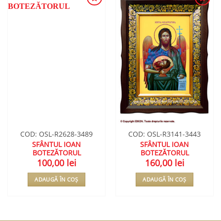
ADAUGA
ADAUGA
ÎN
ÎN
WISHLIST
WISHLIST
COD: OSL-R2628-3489
COD: OSL-R3141-3443
SFÂNTUL IOAN
SFÂNTUL IOAN
BOTEZĂTORUL
BOTEZĂTORUL
100,00
lei
160,00
lei
ADAUGĂ ÎN COȘ
ADAUGĂ ÎN COȘ