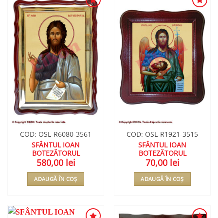
ADAUGA
ADAUGA
ÎN
ÎN
WISHLIST
WISHLIST
COD: OSL-R6080-3561
COD: OSL-R1921-3515
SFÂNTUL IOAN
SFÂNTUL IOAN
BOTEZĂTORUL
BOTEZĂTORUL
580,00
lei
70,00
lei
ADAUGĂ ÎN COȘ
ADAUGĂ ÎN COȘ