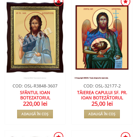
ADAUGA
ADAUGA
ÎN
ÎN
WISHLIST
WISHLIST
COD: OSL-R3848-3607
COD: OSL-32177-2
SFÂNTUL IOAN
TĂIEREA CAPULUI SF. PR.
BOTEZATORUL
IOAN BOTEZĂTORUL
220,00
lei
25,00
lei
ADAUGĂ ÎN COȘ
ADAUGĂ ÎN COȘ