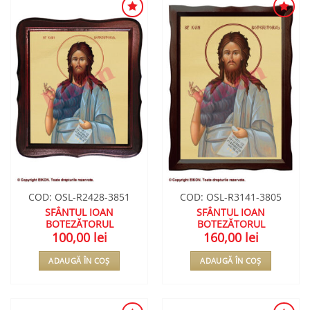
ADAUGA
ADAUGA
ÎN
ÎN
WISHLIST
WISHLIST
COD: OSL-R2428-3851
COD: OSL-R3141-3805
SFÂNTUL IOAN
SFÂNTUL IOAN
BOTEZĂTORUL
BOTEZĂTORUL
100,00
lei
160,00
lei
ADAUGĂ ÎN COȘ
ADAUGĂ ÎN COȘ