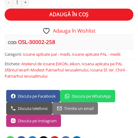
ADAUGĂ ÎN COȘ
Adauga în Wishlist
OSL-30002-258
COD:
Categorii:
Icoane aplicate pal - medii
,
Icoane aplicate PAL - medii
Etichete:
Atelierul de icoane EIKON
,
eikon
,
Icoana aplicata pe PAL
Sfântul Ierarh Modest Patriarhul Ierusalimului
,
Icoana Sf. Ier. Chiril -
Patriarhul Ierusalimului
Discuta pe Facebook
Discuta pe WhatsApp
Discuta telefonic
Trimite un email
Discuta pe Instagram