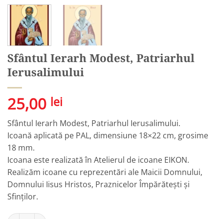
Sfântul Ierarh Modest, Patriarhul
Ierusalimului
25,00
lei
Sfântul Ierarh Modest, Patriarhul Ierusalimului.
Icoană aplicată pe PAL, dimensiune 18×22 cm, grosime
18 mm.
Icoana este realizată în Atelierul de icoane EIKON.
Realizăm icoane cu reprezentări ale Maicii Domnului,
Domnului Iisus Hristos, Praznicelor Împărătești și
Sfinților.
Cantitate Sfântul Ierarh Modest, Patriarhul Ierusalimului
Alternative: