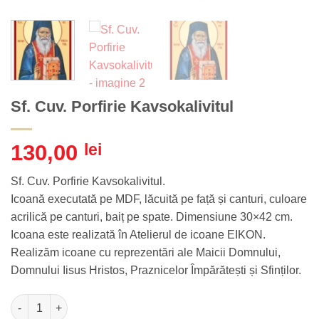
Sf. Cuv. Porfirie Kavsokalivitul
130,00
lei
Sf. Cuv. Porfirie Kavsokalivitul.
Icoană executată pe MDF, lăcuită pe față și canturi, culoare
acrilică pe canturi, baiț pe spate. Dimensiune 30×42 cm.
Icoana este realizată în Atelierul de icoane EIKON.
Realizăm icoane cu reprezentări ale Maicii Domnului,
Domnului Iisus Hristos, Praznicelor Împărătești și Sfinților.
Cantitate Sf. Cuv. Porfirie Kavsokalivitul
Alternative: