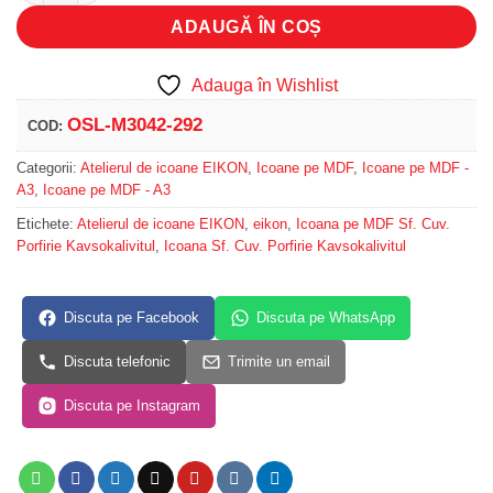
ADAUGĂ ÎN COȘ
Adauga în Wishlist
OSL-M3042-292
COD:
Categorii:
Atelierul de icoane EIKON
,
Icoane pe MDF
,
Icoane pe MDF -
A3
,
Icoane pe MDF - A3
Etichete:
Atelierul de icoane EIKON
,
eikon
,
Icoana pe MDF Sf. Cuv.
Porfirie Kavsokalivitul
,
Icoana Sf. Cuv. Porfirie Kavsokalivitul
Discuta pe Facebook
Discuta pe WhatsApp
Discuta telefonic
Trimite un email
Discuta pe Instagram