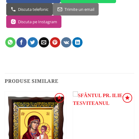
Discuta telefonic
Trimite un email
Discuta pe Instagram
PRODUSE SIMILARE
ADAUGA
ADAUGA
ÎN
ÎN
WISHLIST
WISHLIST