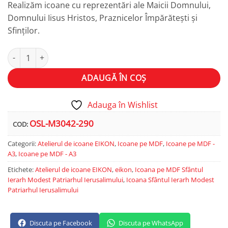
Realizăm icoane cu reprezentări ale Maicii Domnului,
Domnului Iisus Hristos, Praznicelor Împărătești și
Sfinților.
Cantitate Sfântul Ierarh Modest, Patriarhul Ierusalimului
Alternative:
ADAUGĂ ÎN COȘ
Adauga în Wishlist
OSL-M3042-290
COD:
Categorii:
Atelierul de icoane EIKON
,
Icoane pe MDF
,
Icoane pe MDF -
A3
,
Icoane pe MDF - A3
Etichete:
Atelierul de icoane EIKON
,
eikon
,
Icoana pe MDF Sfântul
Ierarh Modest Patriarhul Ierusalimului
,
Icoana Sfântul Ierarh Modest
Patriarhul Ierusalimului
Discuta pe Facebook
Discuta pe WhatsApp