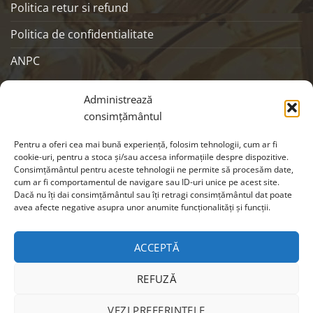
Politica retur si refund
Politica de confidentialitate
ANPC
SOCIALS
Administrează
consimțământul
Pentru a oferi cea mai bună experiență, folosim tehnologii, cum ar fi
cookie-uri, pentru a stoca și/sau accesa informațiile despre dispozitive.
Consimțământul pentru aceste tehnologii ne permite să procesăm date,
cum ar fi comportamentul de navigare sau ID-uri unice pe acest site.
Dacă nu îți dai consimțământul sau îți retragi consimțământul dat poate
avea afecte negative asupra unor anumite funcționalități și funcții.
ACCEPTĂ
Visa
MasterCard
Cash
REFUZĂ
On
Copyright 2026 ©
EIKON
| Webdesign by
CRYO
|
Modifica
Delivery
preferintele cookie
VEZI PREFERINȚELE