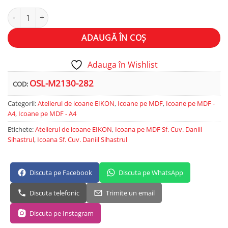
Cantitate Sf. Cuv. Daniil Sihastrul
Alternative:
ADAUGĂ ÎN COȘ
Adauga în Wishlist
OSL-M2130-282
COD:
Categorii:
Atelierul de icoane EIKON
,
Icoane pe MDF
,
Icoane pe MDF -
A4
,
Icoane pe MDF - A4
Etichete:
Atelierul de icoane EIKON
,
Icoana pe MDF Sf. Cuv. Daniil
Sihastrul
,
Icoana Sf. Cuv. Daniil Sihastrul
Discuta pe Facebook
Discuta pe WhatsApp
Discuta telefonic
Trimite un email
Discuta pe Instagram