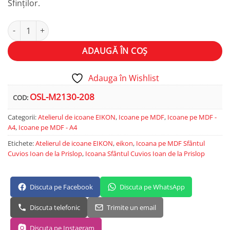
Sfinților.
Cantitate Sfântul Cuvios Ioan de la Prislop
Alternative:
ADAUGĂ ÎN COȘ
Adauga în Wishlist
OSL-M2130-208
COD:
Categorii:
Atelierul de icoane EIKON
,
Icoane pe MDF
,
Icoane pe MDF -
A4
,
Icoane pe MDF - A4
Etichete:
Atelierul de icoane EIKON
,
eikon
,
Icoana pe MDF Sfântul
Cuvios Ioan de la Prislop
,
Icoana Sfântul Cuvios Ioan de la Prislop
Discuta pe Facebook
Discuta pe WhatsApp
Discuta telefonic
Trimite un email
Discuta pe Instagram