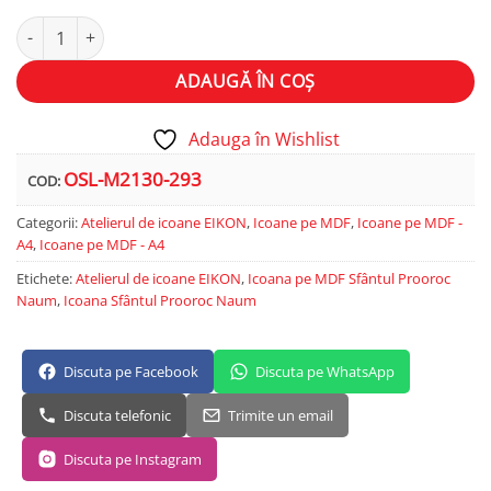
Cantitate Sfântul Prooroc Naum
Alternative:
ADAUGĂ ÎN COȘ
Adauga în Wishlist
OSL-M2130-293
COD:
Categorii:
Atelierul de icoane EIKON
,
Icoane pe MDF
,
Icoane pe MDF -
A4
,
Icoane pe MDF - A4
Etichete:
Atelierul de icoane EIKON
,
Icoana pe MDF Sfântul Prooroc
Naum
,
Icoana Sfântul Prooroc Naum
Discuta pe Facebook
Discuta pe WhatsApp
Discuta telefonic
Trimite un email
Discuta pe Instagram