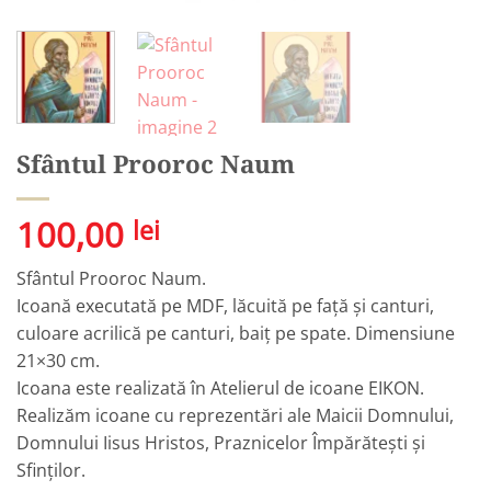
Sfântul Prooroc Naum
100,00
lei
Sfântul Prooroc Naum.
Icoană executată pe MDF, lăcuită pe față și canturi,
culoare acrilică pe canturi, baiț pe spate. Dimensiune
21×30 cm.
Icoana este realizată în Atelierul de icoane EIKON.
Realizăm icoane cu reprezentări ale Maicii Domnului,
Domnului Iisus Hristos, Praznicelor Împărătești și
Sfinților.