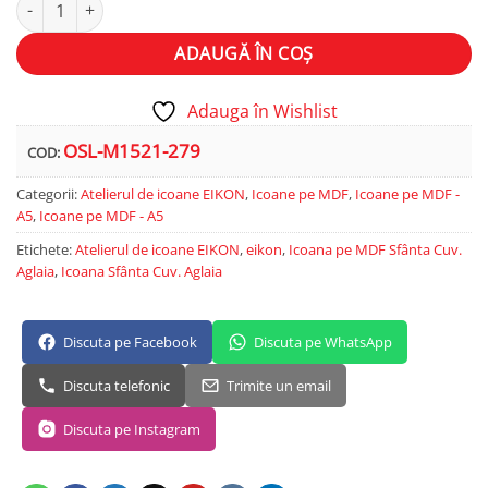
Cantitate Sfânta Cuv. Aglaia
Alternative:
ADAUGĂ ÎN COȘ
Adauga în Wishlist
OSL-M1521-279
COD:
Categorii:
Atelierul de icoane EIKON
,
Icoane pe MDF
,
Icoane pe MDF -
A5
,
Icoane pe MDF - A5
Etichete:
Atelierul de icoane EIKON
,
eikon
,
Icoana pe MDF Sfânta Cuv.
Aglaia
,
Icoana Sfânta Cuv. Aglaia
Discuta pe Facebook
Discuta pe WhatsApp
Discuta telefonic
Trimite un email
Discuta pe Instagram