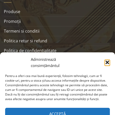
Produse
Promoţii
Termeni si conditii
Politica retur si refund
Politica de confidentialitate
Administrează
ANPC
consimțământul
SOCIALS
Pentru a oferi cea mai bună experiență, folosim tehnologii, cum ar fi
cookie-uri, pentru a stoca și/sau accesa informațiile despre dispozitive.
Consimțământul pentru aceste tehnologii ne permite să procesăm date,
cum ar fi comportamentul de navigare sau ID-uri unice pe acest site.
Dacă nu îți dai consimțământul sau îți retragi consimțământul dat poate
avea afecte negative asupra unor anumite funcționalități și funcții.
ACCEPTĂ