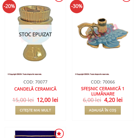
-20%
-30%
ADAUGA
ADAUGA
ÎN
ÎN
WISHLIST
WISHLIST
STOC EPUIZAT
COD: 70077
COD: 70066
SFEȘNIC CERAMICĂ 1
CANDELĂ CERAMICĂ
LUMÂNARE
15,00
lei
Prețul
12,00
lei
Prețul
6,00
lei
Prețul
4,20
lei
Prețul
inițial
curent
inițial
curent
a
este:
a
este:
CITEȘTE MAI MULT
ADAUGĂ ÎN COȘ
fost:
12,00 lei.
fost:
4,20 lei
15,00 lei.
6,00 lei.