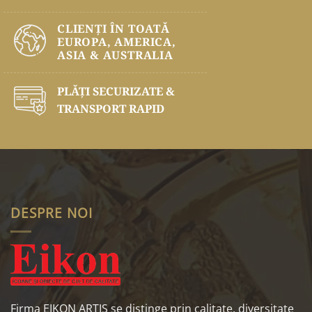
CLIENȚI ÎN TOATĂ
EUROPA, AMERICA,
ASIA & AUSTRALIA
PLĂŢI SECURIZATE &
TRANSPORT RAPID
DESPRE NOI
Firma EIKON ARTIS se distinge prin calitate, diversitate