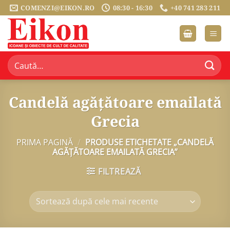
Sari
COMENZI@EIKON.RO
08:30 - 16:30
+40 741 283 211
la
conținut
Caută
după:
Candelă agățătoare emailată
Grecia
PRIMA PAGINĂ
/
PRODUSE ETICHETATE „CANDELĂ
AGĂȚĂTOARE EMAILATĂ GRECIA”
FILTREAZĂ