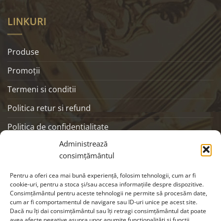
LINKURI
Produse
Promoţii
Termeni si conditii
Politica retur si refund
Politica de confidentialitate
Administrează
ANPC
consimțământul
SOCIALS
Pentru a oferi cea mai bună experiență, folosim tehnologii, cum ar fi
cookie-uri, pentru a stoca și/sau accesa informațiile despre dispozitive.
Consimțământul pentru aceste tehnologii ne permite să procesăm date,
cum ar fi comportamentul de navigare sau ID-uri unice pe acest site.
Dacă nu îți dai consimțământul sau îți retragi consimțământul dat poate
avea afecte negative asupra unor anumite funcționalități și funcții.