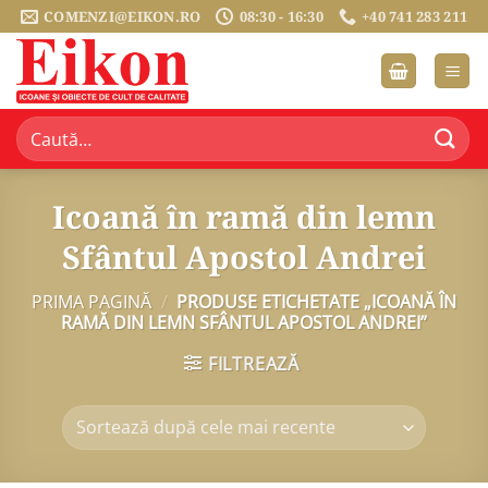
Sari
COMENZI@EIKON.RO
08:30 - 16:30
+40 741 283 211
la
conținut
Caută
după:
Icoană în ramă din lemn
Sfântul Apostol Andrei
PRIMA PAGINĂ
/
PRODUSE ETICHETATE „ICOANĂ ÎN
RAMĂ DIN LEMN SFÂNTUL APOSTOL ANDREI”
FILTREAZĂ