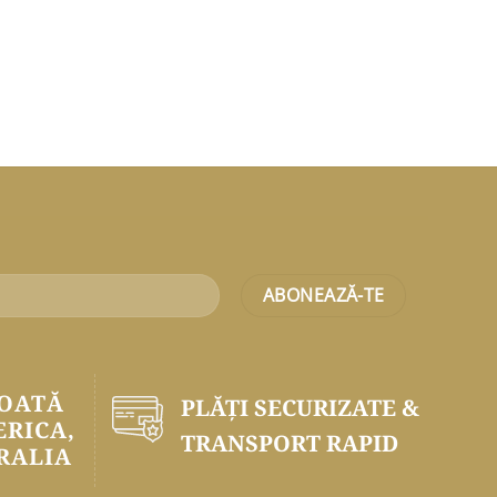
TOATĂ
PLĂŢI SECURIZATE &
ERICA,
TRANSPORT RAPID
RALIA