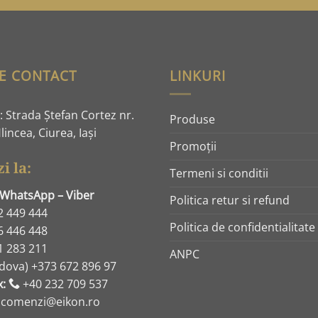
E CONTACT
LINKURI
 Strada Ştefan Cortez nr.
Produse
lincea, Ciurea, Iaşi
Promoţii
i la:
Termeni si conditii
 WhatsApp – Viber
Politica retur si refund
2 449 444
Politica de confidentialitate
6 446 448
1 283 211
ANPC
dova) +373 672 896 97
x:
+40 232 709 537
: comenzi@eikon.ro