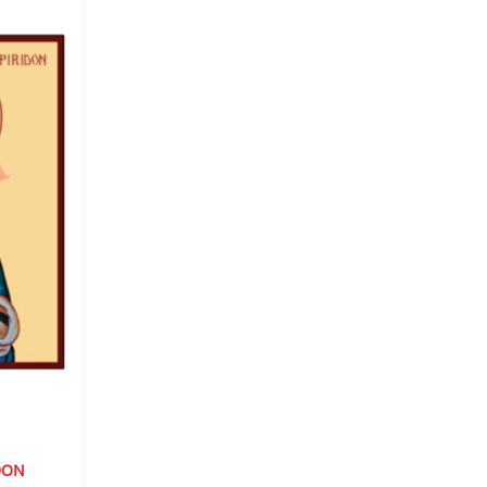
ADAUGA
ÎN
WISHLIST
DON