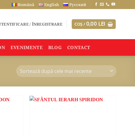
Română
English
Русский
0,00
LEI
TENTIFICARE / ÎNREGISTRARE
COȘ /
ON
EVENIMENTE
BLOG
CONTACT
ADAUGA
ADAUGA
ÎN
ÎN
WISHLIST
WISHLIST