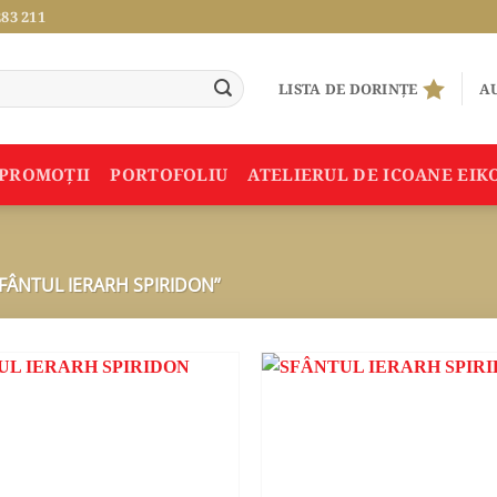
283 211
LISTA DE DORINȚE
AU
PROMOŢII
PORTOFOLIU
ATELIERUL DE ICOANE EIK
FÂNTUL IERARH SPIRIDON”
ADAUGA
ÎN
WISHLIST