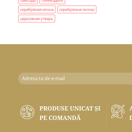
лампада
паникадило
серебряная икона
серебряные иконы
церковная утварь
PRODUSE UNICAT ŞI
PE COMANDĂ