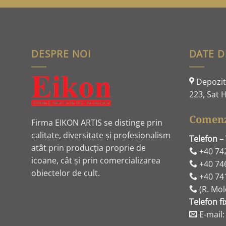
DESPRE NOI
DATE D
Depozit:
223, Sat H
Comenz
Firma EIKON ARTIS se distinge prin
calitate, diversitate și profesionalism
Telefon –
atât prin producția proprie de
+40 74
icoane, cât și prin comercializarea
+40 74
obiectelor de cult.
+40 74
(R. Mol
Telefon fi
E-mail