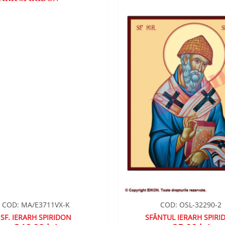
ADAUGA
ÎN
WISHLIST
COD: MA/E3711VX-K
COD: OSL-32290-2
SF. IERARH SPIRIDON
SFÂNTUL IERARH SPIRI