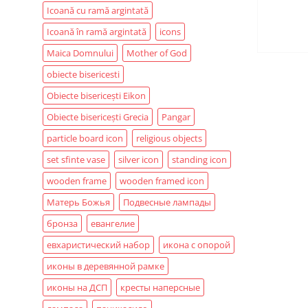
Icoană cu ramă argintată
Icoană în ramă argintată
icons
Maica Domnului
Mother of God
obiecte bisericesti
Obiecte bisericești Eikon
Obiecte bisericești Grecia
Pangar
particle board icon
religious objects
set sfinte vase
silver icon
standing icon
wooden frame
wooden framed icon
Матерь Божья
Подвесные лампады
бронза
евангелие
евхаристический набор
икона с опорой
иконы в деревянной рамке
иконы на ДСП
кресты наперсные