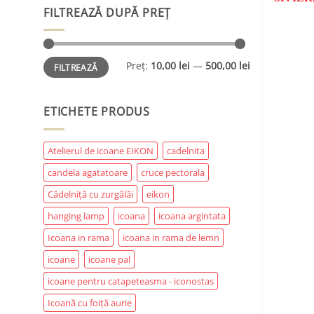
FILTREAZĂ DUPĂ PREȚ
Preț
Preț
Preț:
10,00 lei
—
500,00 lei
FILTREAZĂ
minim
maxim
ETICHETE PRODUS
Atelierul de icoane EIKON
cadelnita
candela agatatoare
cruce pectorala
Cădelniță cu zurgălăi
eikon
hanging lamp
icoana
icoana argintata
Icoana in rama
icoana in rama de lemn
icoane
icoane pal
icoane pentru catapeteasma - iconostas
Icoană cu foiță aurie