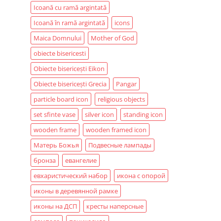
Icoană cu ramă argintată
Icoană în ramă argintată
icons
Maica Domnului
Mother of God
obiecte bisericesti
Obiecte bisericești Eikon
Obiecte bisericești Grecia
Pangar
particle board icon
religious objects
set sfinte vase
silver icon
standing icon
wooden frame
wooden framed icon
Матерь Божья
Подвесные лампады
бронза
евангелие
евхаристический набор
икона с опорой
иконы в деревянной рамке
иконы на ДСП
кресты наперсные