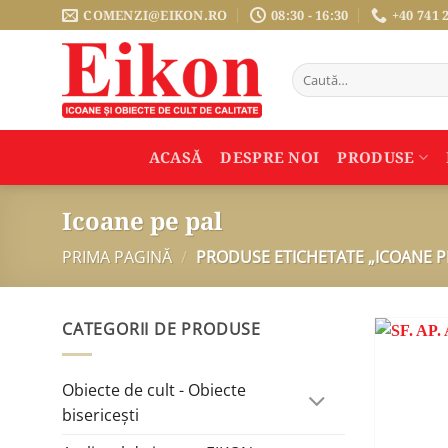
Sari
COMENZI@EIKON.RO
08:30 - 16:30
+40 741 
la
conținut
Caută
după:
ACASĂ
DESPRE NOI
PRODUSE
Icoane pe pal
PRIMA PAGINĂ
/
PRODUSE ETICHETATE „ICOANE P
CATEGORII DE PRODUSE
Obiecte de cult - Obiecte
bisericești