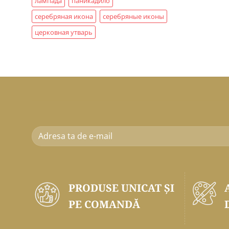
лампада
паникадило
серебряная икона
серебряные иконы
церковная утварь
PRODUSE UNICAT ŞI
PE COMANDĂ