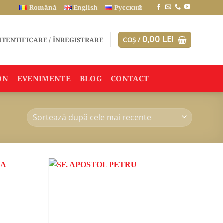
Română
English
Русский
0,00
LEI
TENTIFICARE / ÎNREGISTRARE
COȘ /
ON
EVENIMENTE
BLOG
CONTACT
ADAUGA
ADAUGA
ÎN
ÎN
WISHLIST
WISHLIST