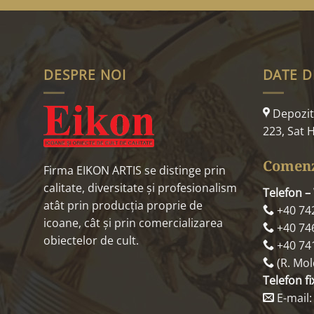
DESPRE NOI
DATE D
Depozit:
223, Sat H
Comenz
Firma EIKON ARTIS se distinge prin
calitate, diversitate și profesionalism
Telefon –
atât prin producția proprie de
+40 74
icoane, cât și prin comercializarea
+40 74
obiectelor de cult.
+40 74
(R. Mol
Telefon fi
E-mail