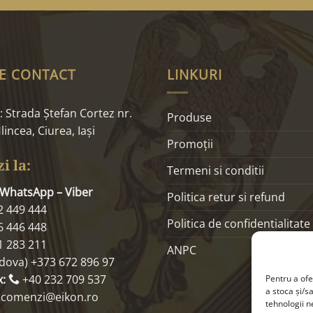
E CONTACT
LINKURI
 Strada Ştefan Cortez nr.
Produse
lincea, Ciurea, Iaşi
Promoţii
i la:
Termeni si conditii
 WhatsApp – Viber
Politica retur si refund
2 449 444
Politica de confidentialitate
6 446 448
1 283 211
ANPC
dova) +373 672 896 97
x:
+40 232 709 537
Pentru a ofe
a stoca și/s
: comenzi@eikon.ro
tehnologii 