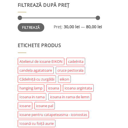
FILTREAZĂ DUPĂ PREȚ
Preț
Preț
Preț:
30,00 lei
—
80,00 lei
FILTREAZĂ
minim
maxim
ETICHETE PRODUS
Atelierul de icoane EIKON
cadelnita
candela agatatoare
cruce pectorala
Cădelniță cu zurgălăi
eikon
hanging lamp
icoana
icoana argintata
Icoana in rama
icoana in rama de lemn
icoane
icoane pal
icoane pentru catapeteasma - iconostas
Icoană cu foiță aurie