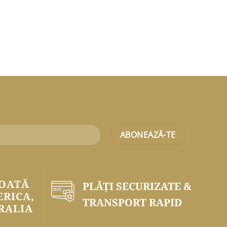
TOATĂ
PLĂŢI SECURIZATE &
ERICA,
TRANSPORT RAPID
RALIA