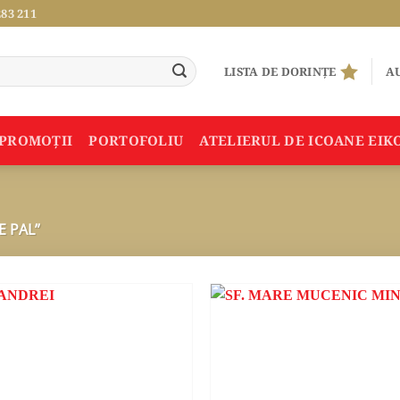
283 211
LISTA DE DORINȚE
AU
PROMOŢII
PORTOFOLIU
ATELIERUL DE ICOANE EIK
E PAL”
ADAUGA
ÎN
WISHLIST