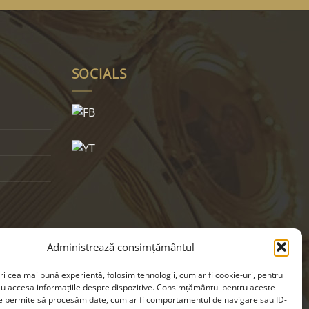
SOCIALS
Administrează consimțământul
ri cea mai bună experiență, folosim tehnologii, cum ar fi cookie-uri, pentru
au accesa informațiile despre dispozitive. Consimțământul pentru aceste
ne permite să procesăm date, cum ar fi comportamentul de navigare sau ID-