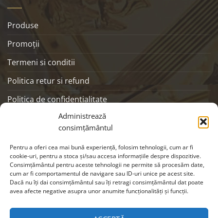
Produse
Promoţii
Termeni si conditii
Politica retur si refund
Politica de confidentialitate
Administrează
ANPC
consimțământul
SOCIALS
Pentru a oferi cea mai bună experiență, folosim tehnologii, cum ar fi
cookie-uri, pentru a stoca și/sau accesa informațiile despre dispozitive.
Consimțământul pentru aceste tehnologii ne permite să procesăm date,
cum ar fi comportamentul de navigare sau ID-uri unice pe acest site.
Dacă nu îți dai consimțământul sau îți retragi consimțământul dat poate
avea afecte negative asupra unor anumite funcționalități și funcții.