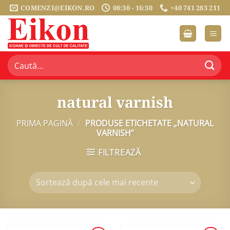
Sari
COMENZI@EIKON.RO
08:30 - 16:30
+40 741 283 211
la
conținut
Caută
după:
natural varnish
PRIMA PAGINĂ
/
PRODUSE ETICHETATE „NATURAL
VARNISH”
FILTREAZĂ