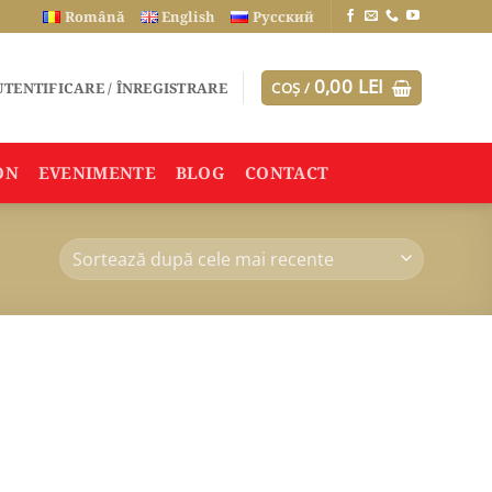
Română
English
Русский
0,00
LEI
TENTIFICARE / ÎNREGISTRARE
COȘ /
ON
EVENIMENTE
BLOG
CONTACT