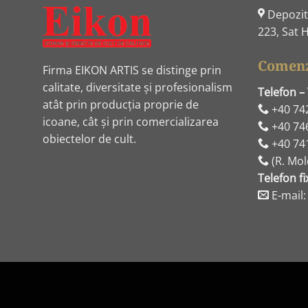
Depozit:
223, Sat H
Comenz
Firma EIKON ARTIS se distinge prin
calitate, diversitate și profesionalism
Telefon –
atât prin producția proprie de
+40 74
icoane, cât și prin comercializarea
+40 74
obiectelor de cult.
+40 74
(R. Mol
Telefon fi
E-mail