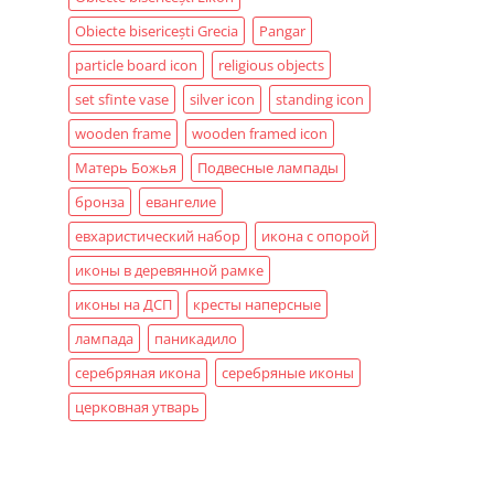
Obiecte bisericești Grecia
Pangar
particle board icon
religious objects
set sfinte vase
silver icon
standing icon
wooden frame
wooden framed icon
Матерь Божья
Подвесные лампады
бронза
евангелие
евхаристический набор
икона с опорой
иконы в деревянной рамке
иконы на ДСП
кресты наперсные
лампада
паникадило
серебряная икона
серебряные иконы
церковная утварь