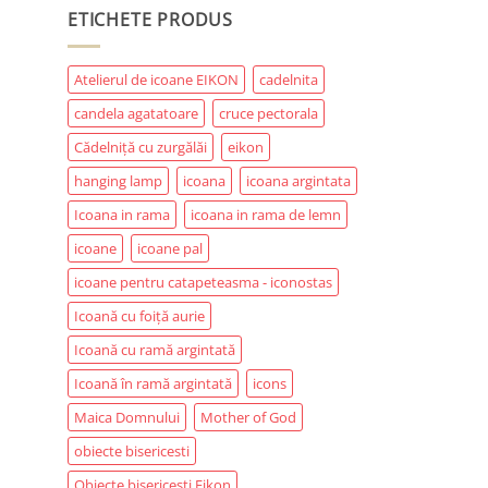
ETICHETE PRODUS
Atelierul de icoane EIKON
cadelnita
candela agatatoare
cruce pectorala
Cădelniță cu zurgălăi
eikon
hanging lamp
icoana
icoana argintata
Icoana in rama
icoana in rama de lemn
icoane
icoane pal
icoane pentru catapeteasma - iconostas
Icoană cu foiță aurie
Icoană cu ramă argintată
Icoană în ramă argintată
icons
Maica Domnului
Mother of God
obiecte bisericesti
Obiecte bisericești Eikon