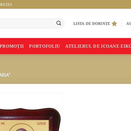
283 211
LISTA DE DORINȚE
AU
PROMOŢII
PORTOFOLIU
ATELIERUL DE ICOANE EIK
ARIA”
ADAUGA
ÎN
WISHLIST