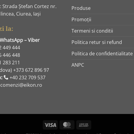
 Strada Ştefan Cortez nr.
Produse
lincea, Ciurea, Iaşi
Promoţii
i la:
Termeni si conditii
 WhatsApp – Viber
Politica retur si refund
2 449 444
Politica de confidentialitate
6 446 448
1 283 211
ANPC
dova) +373 672 896 97
x:
+40 232 709 537
: comenzi@eikon.ro
Visa
MasterCard
Cash
On