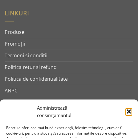
LINKURI
Produse
Promoţii
Termeni si conditii
Politica retur si refund
Politica de confidentialitate
ANPC
SOCIALS
Administrează
consimțământul
Pentru a oferi cea mai bună experiență, folosim tehnologii, cum ar fi
cookie-uri, pentru a stoca și/sau accesa informațiile despre dispozitive.