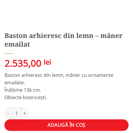
Baston arhieresc din lemn – mâner
emailat
2.535,00
lei
Baston arhieresc din lemn, mâner cu ornamente
emailate.
Înălțime 136 cm.
Obiecte bisericești.
Cantitate Baston arhieresc din lemn – mâner emailat
Alternative:
ADAUGĂ ÎN COȘ