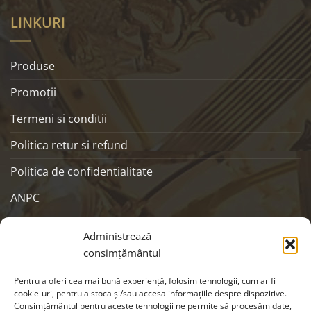
LINKURI
Produse
Promoţii
Termeni si conditii
Politica retur si refund
Politica de confidentialitate
ANPC
SOCIALS
Administrează
consimțământul
Pentru a oferi cea mai bună experiență, folosim tehnologii, cum ar fi
cookie-uri, pentru a stoca și/sau accesa informațiile despre dispozitive.
Consimțământul pentru aceste tehnologii ne permite să procesăm date,