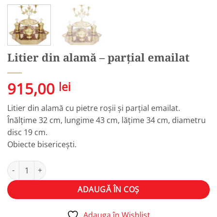
Litier din alamă – parțial emailat
915,00
lei
Litier din alamă cu pietre roșii și parțial emailat.
Înălțime 32 cm, lungime 43 cm, lățime 34 cm, diametru
disc 19 cm.
Obiecte bisericești.
Cantitate Litier din alamă – parțial emailat
Alternative:
ADAUGĂ ÎN COȘ
Adauga în Wishlist