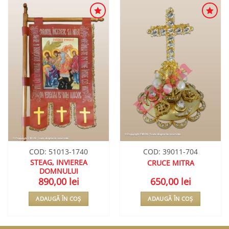
ADAUGA
ADAUGA
ÎN
ÎN
WISHLIST
WISHLIST
COD: 51013-1740
COD: 39011-704
STEAG, INVIEREA
CRUCE MITRA
DOMNULUI
890,00
lei
650,00
lei
ADAUGĂ ÎN COȘ
ADAUGĂ ÎN COȘ