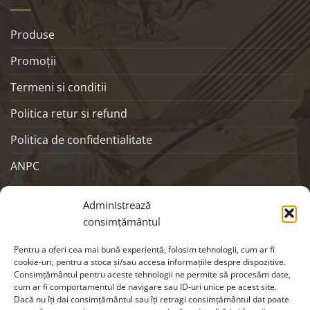
Produse
Promoţii
Termeni si conditii
Politica retur si refund
Politica de confidentialitate
ANPC
SOCIALS
Administrează
consimțământul
Pentru a oferi cea mai bună experiență, folosim tehnologii, cum ar fi
cookie-uri, pentru a stoca și/sau accesa informațiile despre dispozitive.
Consimțământul pentru aceste tehnologii ne permite să procesăm date,
cum ar fi comportamentul de navigare sau ID-uri unice pe acest site.
Dacă nu îți dai consimțământul sau îți retragi consimțământul dat poate