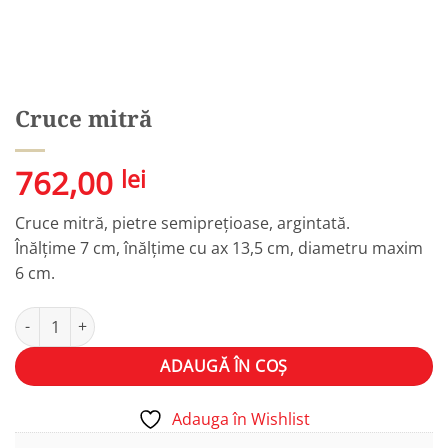
Cruce mitră
762,00
lei
Cruce mitră, pietre semiprețioase, argintată.
Înălțime 7 cm, înălțime cu ax 13,5 cm, diametru maxim
6 cm.
Cantitate Cruce mitră
Alternative:
ADAUGĂ ÎN COȘ
Adauga în Wishlist