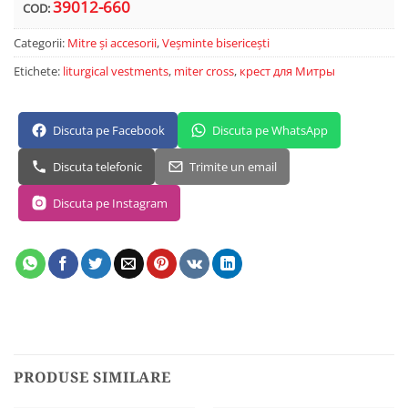
39012-660
COD:
Categorii:
Mitre și accesorii
,
Veșminte bisericești
Etichete:
liturgical vestments
,
miter cross
,
крест для Митры
Discuta pe Facebook
Discuta pe WhatsApp
Discuta telefonic
Trimite un email
Discuta pe Instagram
PRODUSE SIMILARE