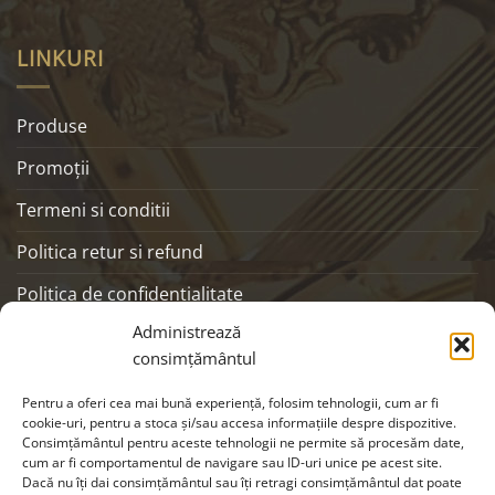
LINKURI
Produse
Promoţii
Termeni si conditii
Politica retur si refund
Politica de confidentialitate
Administrează
ANPC
consimțământul
SOCIALS
Pentru a oferi cea mai bună experiență, folosim tehnologii, cum ar fi
cookie-uri, pentru a stoca și/sau accesa informațiile despre dispozitive.
Consimțământul pentru aceste tehnologii ne permite să procesăm date,
cum ar fi comportamentul de navigare sau ID-uri unice pe acest site.
Dacă nu îți dai consimțământul sau îți retragi consimțământul dat poate