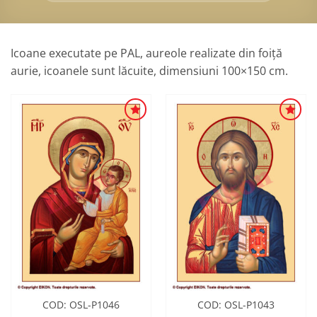
Icoane executate pe PAL, aureole realizate din foiță
aurie, icoanele sunt lăcuite, dimensiuni 100×150 cm.
ADAUGA
ADAUGA
ÎN
ÎN
WISHLIST
WISHLIST
COD: OSL-P1046
COD: OSL-P1043