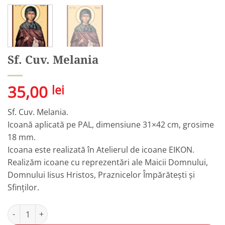
Sf. Cuv. Melania
35,00
lei
Sf. Cuv. Melania.
Icoană aplicată pe PAL, dimensiune 31×42 cm, grosime
18 mm.
Icoana este realizată în Atelierul de icoane EIKON.
Realizăm icoane cu reprezentări ale Maicii Domnului,
Domnului Iisus Hristos, Praznicelor Împărătești și
Sfinților.
Cantitate Sf. Cuv. Melania
Alternative: