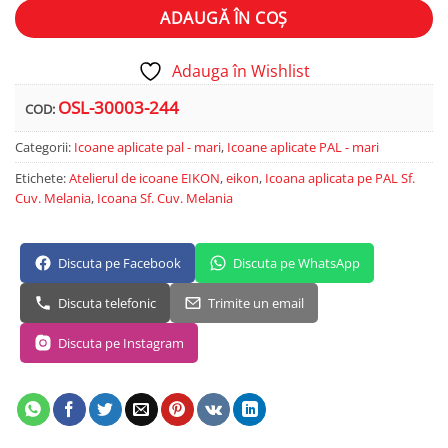
ADAUGĂ ÎN COȘ
Adauga în Wishlist
OSL-30003-244
COD:
Categorii:
Icoane aplicate pal - mari
,
Icoane aplicate PAL - mari
Etichete:
Atelierul de icoane EIKON
,
eikon
,
Icoana aplicata pe PAL Sf.
Cuv. Melania
,
Icoana Sf. Cuv. Melania
Discuta pe Facebook
Discuta pe WhatsApp
Discuta telefonic
Trimite un email
Discuta pe Instagram