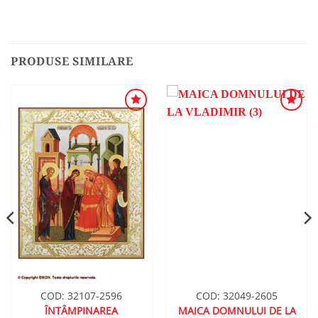
PRODUSE SIMILARE
ADAUGA
ADAUGA
ÎN
ÎN
WISHLIST
WISHLIST
COD: 32107-2596
COD: 32049-2605
ÎNTÂMPINAREA
MAICA DOMNULUI DE LA