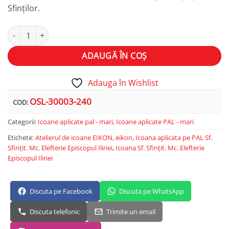
Sfinților.
Cantitate Sf. Sfințit. Mc. Elefterie, Episcopul Iliriei
Alternative:
ADAUGĂ ÎN COȘ
Adauga în Wishlist
OSL-30003-240
COD:
Categorii:
Icoane aplicate pal - mari
,
Icoane aplicate PAL - mari
Etichete:
Atelierul de icoane EIKON
,
eikon
,
Icoana aplicata pe PAL Sf.
Sfințit. Mc. Elefterie Episcopul Iliriei
,
Icoana Sf. Sfințit. Mc. Elefterie
Episcopul Iliriei
Discuta pe Facebook
Discuta pe WhatsApp
Discuta telefonic
Trimite un email