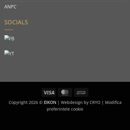
ANPC
SOCIALS
Visa
MasterCard
Cash
On
Copyright 2026 ©
EIKON
| Webdesign by
CRYO
|
Modifica
Delivery
preferintele cookie