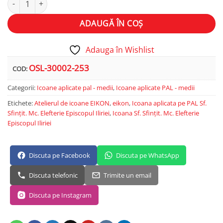
ADAUGĂ ÎN COȘ
Adauga în Wishlist
OSL-30002-253
COD:
Categorii:
Icoane aplicate pal - medii
,
Icoane aplicate PAL - medii
Etichete:
Atelierul de icoane EIKON
,
eikon
,
Icoana aplicata pe PAL Sf.
Sfințit. Mc. Elefterie Episcopul Iliriei
,
Icoana Sf. Sfințit. Mc. Elefterie
Episcopul Iliriei
Discuta pe Facebook
Discuta pe WhatsApp
Discuta telefonic
Trimite un email
Discuta pe Instagram