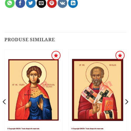
PRODUSE SIMILARE
ADAUGA
ADAUGA
ÎN
ÎN
WISHLIST
WISHLIST