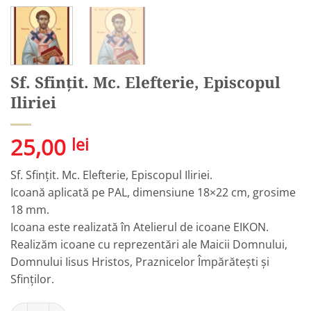
Sf. Sfințit. Mc. Elefterie, Episcopul
Iliriei
25,00
lei
Sf. Sfințit. Mc. Elefterie, Episcopul Iliriei.
Icoană aplicată pe PAL, dimensiune 18×22 cm, grosime
18 mm.
Icoana este realizată în Atelierul de icoane EIKON.
Realizăm icoane cu reprezentări ale Maicii Domnului,
Domnului Iisus Hristos, Praznicelor Împărătești și
Sfinților.
Cantitate Sf. Sfințit. Mc. Elefterie, Episcopul Iliriei
Alternative: