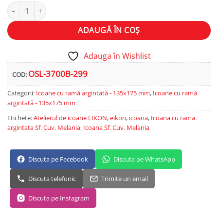
Cantitate Sf. Cuv. Melania
Alternative:
ADAUGĂ ÎN COȘ
Adauga în Wishlist
OSL-3700B-299
COD:
Categorii:
Icoane cu ramă argintată - 135x175 mm
,
Icoane cu ramă
argintată - 135x175 mm
Etichete:
Atelierul de icoane EIKON
,
eikon
,
icoana
,
Icoana cu rama
argintata Sf. Cuv. Melania
,
Icoana Sf. Cuv. Melania
Discuta pe Facebook
Discuta pe WhatsApp
Discuta telefonic
Trimite un email
Discuta pe Instagram