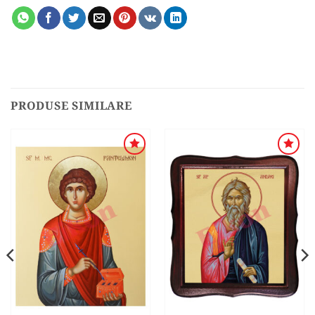
PRODUSE SIMILARE
ADAUGA
ADAUGA
ÎN
ÎN
WISHLIST
WISHLIST