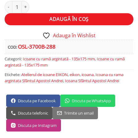
Cantitate Sfântul Apostol Andrei
Alternative:
ADAUGĂ ÎN COȘ
Adauga în Wishlist
OSL-3700B-288
COD:
Categorii:
Icoane cu ramă argintată - 135x175 mm
,
Icoane cu ramă
argintată - 135x175 mm
Etichete:
Atelierul de icoane EIKON
,
eikon
,
icoana
,
Icoana cu rama
argintata Sfântul Apostol Andrei
,
Icoana Sfântul Apostol Andrei
Discuta pe Facebook
Discuta pe WhatsApp
Discuta telefonic
Trimite un email
Discuta pe Instagram