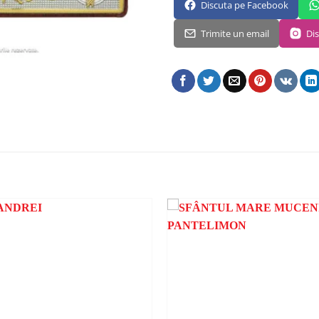
Discuta pe Facebook
Trimite un email
Di
ADAUGA
ÎN
WISHLIST