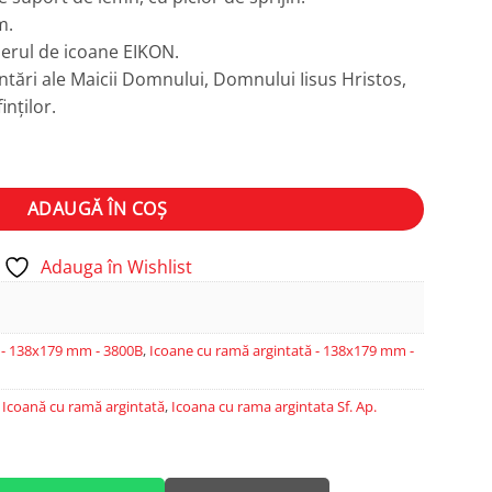
m.
lierul de icoane EIKON.
tări ale Maicii Domnului, Domnului Iisus Hristos,
inților.
ADAUGĂ ÎN COȘ
Adauga în Wishlist
 - 138x179 mm - 3800B
,
Icoane cu ramă argintată - 138x179 mm -
,
Icoană cu ramă argintată
,
Icoana cu rama argintata Sf. Ap.