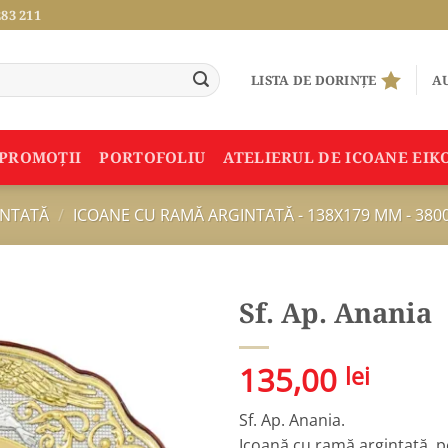
283 211
LISTA DE DORINȚE
AU
PROMOŢII
PORTOFOLIU
ATELIERUL DE ICOANE EIK
INTATĂ
/
ICOANE CU RAMĂ ARGINTATĂ - 138X179 MM - 380
Sf. Ap. Anania
Adauga
135,00
lei
în
Wishlist
Sf. Ap. Anania.
Icoană cu ramă argintată, pe