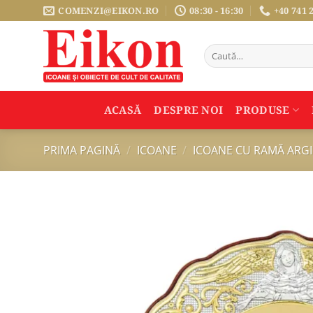
Sari
COMENZI@EIKON.RO
08:30 - 16:30
+40 741 
la
conținut
Caută
după:
ACASĂ
DESPRE NOI
PRODUSE
PRIMA PAGINĂ
/
ICOANE
/
ICOANE CU RAMĂ ARG