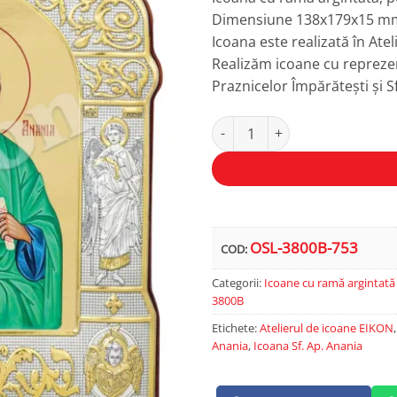
Dimensiune 138x179x15 m
Icoana este realizată în Ate
Realizăm icoane cu reprezen
Praznicelor Împărătești și Sf
Cantitate Sf. Ap. Anania
Alternative:
OSL-3800B-753
COD:
Categorii:
Icoane cu ramă argintată
3800B
Etichete:
Atelierul de icoane EIKON
Anania
,
Icoana Sf. Ap. Anania