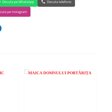
Discuta pe WhatsApp
Discuta telefonic
scuta pe Instagram
ADAUGA
ADAUGA
ÎN
ÎN
WISHLIST
WISHLIST