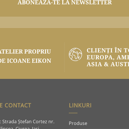
ABONEAZĂ-TE LA NEWSLETTER
CLIENȚI ÎN 
ATELIER PROPRIU
EUROPA, AM
DE ICOANE EIKON
ASIA & AUST
E CONTACT
LINKURI
 Strada Ştefan Cortez nr.
Produse
lincea, Ciurea, Iaşi