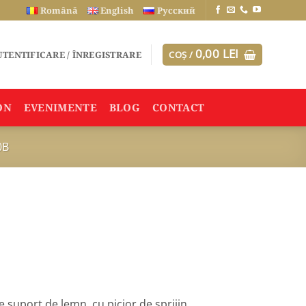
Română
English
Русский
0,00
LEI
TENTIFICARE / ÎNREGISTRARE
COȘ /
ON
EVENIMENTE
BLOG
CONTACT
0B
 suport de lemn, cu picior de sprijin.