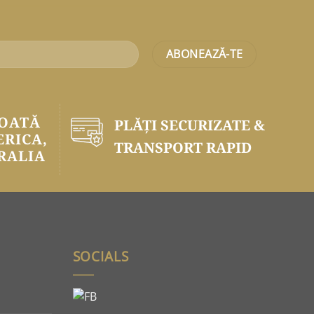
TOATĂ
PLĂŢI SECURIZATE &
ERICA,
TRANSPORT RAPID
RALIA
SOCIALS