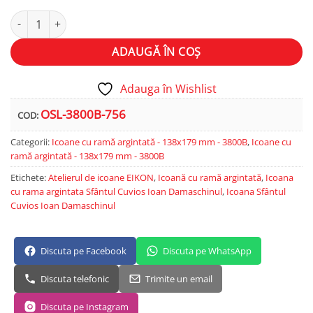
Cantitate Sfântul Cuvios Ioan Damaschinul
Alternative:
ADAUGĂ ÎN COȘ
Adauga în Wishlist
OSL-3800B-756
COD:
Categorii:
Icoane cu ramă argintată - 138x179 mm - 3800B
,
Icoane cu
ramă argintată - 138x179 mm - 3800B
Etichete:
Atelierul de icoane EIKON
,
Icoană cu ramă argintată
,
Icoana
cu rama argintata Sfântul Cuvios Ioan Damaschinul
,
Icoana Sfântul
Cuvios Ioan Damaschinul
Discuta pe Facebook
Discuta pe WhatsApp
Discuta telefonic
Trimite un email
Discuta pe Instagram