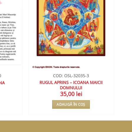
0
COD: OSL-32035-3
RUGUL APRINS – ICOANA MAICII
INA
DOMNULUI
35,00
lei
ADAUGĂ ÎN COȘ