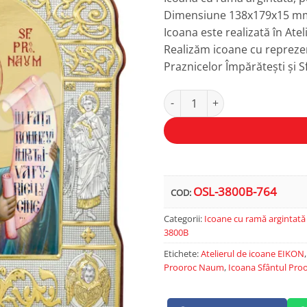
Dimensiune 138x179x15 m
Icoana este realizată în Ate
Realizăm icoane cu reprezen
Praznicelor Împărătești și Sf
Cantitate Sfântul Prooroc Nau
Alternative:
OSL-3800B-764
COD:
Categorii:
Icoane cu ramă argintată
3800B
Etichete:
Atelierul de icoane EIKON
Prooroc Naum
,
Icoana Sfântul Pr