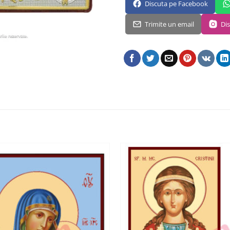
Discuta pe Facebook
Trimite un email
Di
ADAUGA
ÎN
WISHLIST