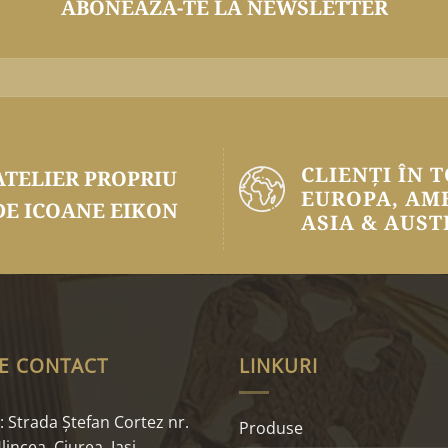
ABONEAZĂ-TE LA NEWSLETTER
CLIENȚI ÎN 
ATELIER PROPRIU
EUROPA, AM
DE ICOANE EIKON
ASIA & AUST
E CONTACT
LINKURI
 Strada Ştefan Cortez nr.
Produse
lincea, Ciurea, Iaşi