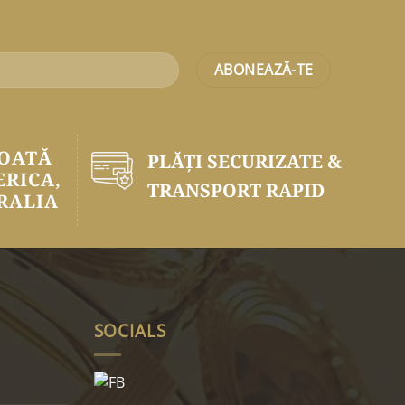
TOATĂ
PLĂŢI SECURIZATE &
ERICA,
TRANSPORT RAPID
RALIA
SOCIALS