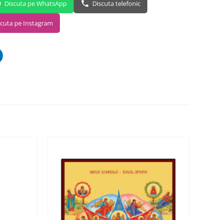
Discuta pe WhatsApp
Discuta telefonic
scuta pe Instagram
ADAUGA
ADAUGA
ÎN
ÎN
WISHLIST
WISHLIST