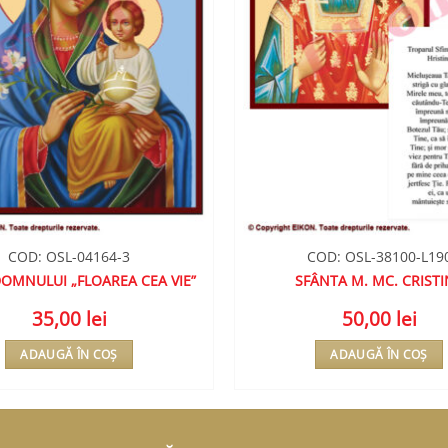
COD: OSL-04164-3
COD: OSL-38100-L19
OMNULUI „FLOAREA CEA VIE”
SFÂNTA M. MC. CRIST
35,00
lei
50,00
lei
ADAUGĂ ÎN COȘ
ADAUGĂ ÎN COȘ