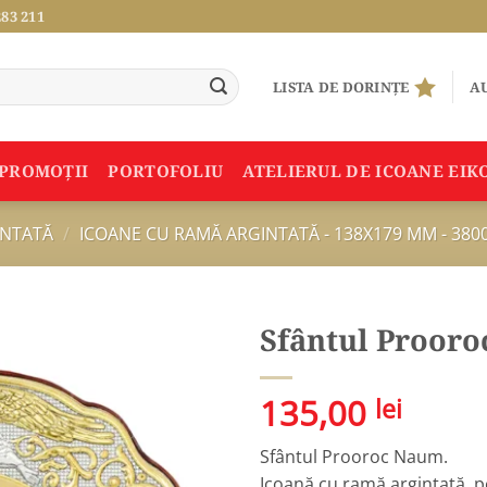
283 211
LISTA DE DORINȚE
AU
PROMOŢII
PORTOFOLIU
ATELIERUL DE ICOANE EIK
INTATĂ
/
ICOANE CU RAMĂ ARGINTATĂ - 138X179 MM - 380
Sfântul Proor
Adauga
135,00
lei
în
Wishlist
Sfântul Prooroc Naum.
Icoană cu ramă argintată, pe