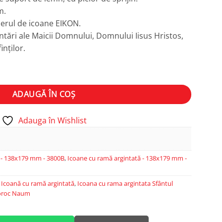
m.
lierul de icoane EIKON.
tări ale Maicii Domnului, Domnului Iisus Hristos,
inților.
m
ADAUGĂ ÎN COȘ
Adauga în Wishlist
 - 138x179 mm - 3800B
,
Icoane cu ramă argintată - 138x179 mm -
,
Icoană cu ramă argintată
,
Icoana cu rama argintata Sfântul
ooroc Naum