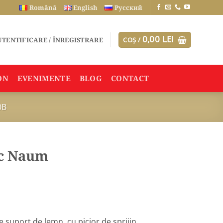
Română
English
Русский
0,00
LEI
TENTIFICARE / ÎNREGISTRARE
COȘ /
ON
EVENIMENTE
BLOG
CONTACT
0B
oc Naum
 suport de lemn, cu picior de sprijin.