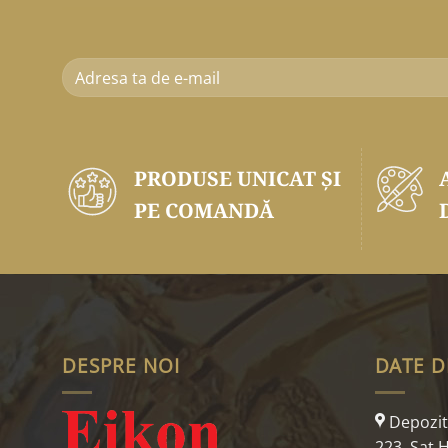
PRODUSE UNICAT ŞI
PE COMANDĂ
DESPRE NOI
DATE D
Depozit:
223, Sat H