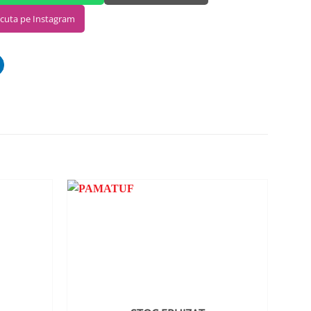
scuta pe Instagram
ADAUGA
ADAUGA
ÎN
ÎN
WISHLIST
WISHLIST