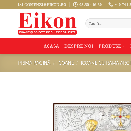
Sari
COMENZI@EIKON.RO
08:30 - 16:30
+40 741 
la
conținut
Caută
după:
ACASĂ
DESPRE NOI
PRODUSE
PRIMA PAGINĂ
/
ICOANE
/
ICOANE CU RAMĂ ARG