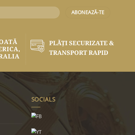
TOATĂ
PLĂŢI SECURIZATE &
ERICA,
TRANSPORT RAPID
RALIA
SOCIALS