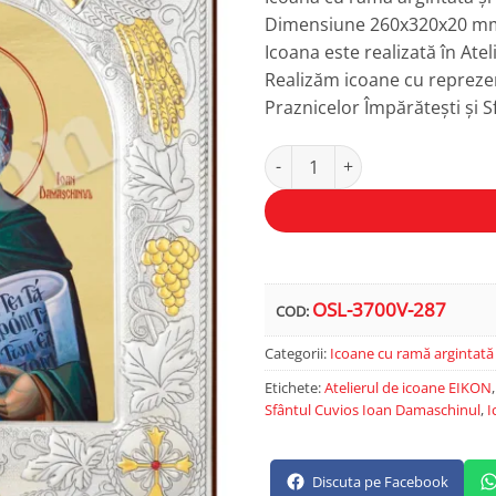
Dimensiune 260x320x20 m
Icoana este realizată în Ate
Realizăm icoane cu reprezen
Praznicelor Împărătești și Sf
Cantitate Sfântul Cuvios Ioan 
Alternative:
OSL-3700V-287
COD:
Categorii:
Icoane cu ramă argintat
Etichete:
Atelierul de icoane EIKON
Sfântul Cuvios Ioan Damaschinul
,
I
Discuta pe Facebook