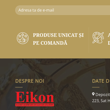
PRODUSE UNICAT ŞI
PE COMANDĂ
DESPRE NOI
DATE D
Depozit:
223, Sat H