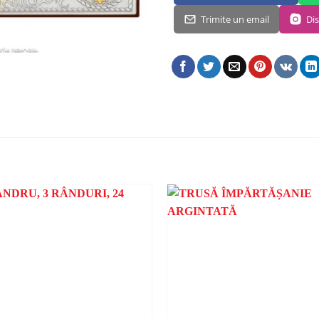
Trimite un email
Di
ADAUGA
ÎN
WISHLIST