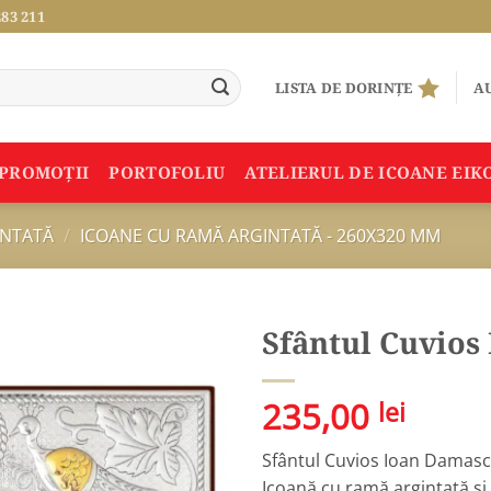
283 211
LISTA DE DORINȚE
AU
PROMOŢII
PORTOFOLIU
ATELIERUL DE ICOANE EIK
INTATĂ
/
ICOANE CU RAMĂ ARGINTATĂ - 260X320 MM
Sfântul Cuvios
Adauga
235,00
lei
în
Wishlist
Sfântul Cuvios Ioan Damasc
Icoană cu ramă argintată și p