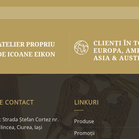
CLIENȚI ÎN 
ATELIER PROPRIU
EUROPA, AM
DE ICOANE EIKON
ASIA & AUST
E CONTACT
LINKURI
 Strada Ştefan Cortez nr.
Produse
lincea, Ciurea, Iaşi
Promoţii