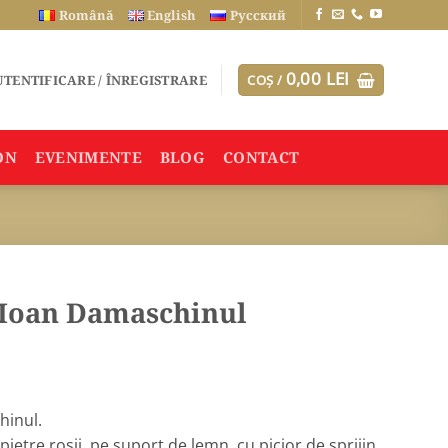
Română
English
Русский
0,00
LEI
TENTIFICARE / ÎNREGISTRARE
COȘ /
ON
EVENIMENTE
BLOG
CONTACT
 Ioan Damaschinul
hinul.
ietre roșii, pe suport de lemn, cu picior de sprijin.