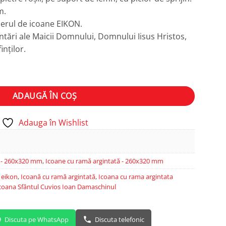
m.
lierul de icoane EIKON.
tări ale Maicii Domnului, Domnului Iisus Hristos,
inților.
Damaschinul
ADAUGĂ ÎN COȘ
Adauga în Wishlist
ă - 260x320 mm
,
Icoane cu ramă argintată - 260x320 mm
,
eikon
,
Icoană cu ramă argintată
,
Icoana cu rama argintata
coana Sfântul Cuvios Ioan Damaschinul
Discuta pe WhatsApp
Discuta telefonic