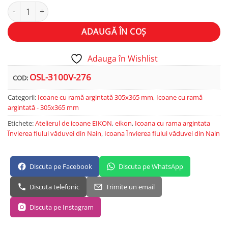
Cantitate Învierea fiului văduvei din Nain
Alternative:
ADAUGĂ ÎN COȘ
Adauga în Wishlist
OSL-3100V-276
COD:
Categorii:
Icoane cu ramă argintată 305x365 mm
,
Icoane cu ramă
argintată - 305x365 mm
Etichete:
Atelierul de icoane EIKON
,
eikon
,
Icoana cu rama argintata
Învierea fiului văduvei din Nain
,
Icoana Învierea fiului văduvei din Nain
Discuta pe Facebook
Discuta pe WhatsApp
Discuta telefonic
Trimite un email
Discuta pe Instagram