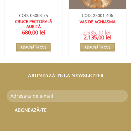
COD: 05003-75
COD: 23001-406
CRUCE PECTORALĂ
VAS DE AGHIASMA
AURITĂ
680,00
lei
2.535,00
lei
Prețul
2.135,00
lei
Prețul
inițial
curent
a
este:
ADAUGĂ ÎN COȘ
ADAUGĂ ÎN COȘ
fost:
2.135,00 le
2.535,00 lei.
ABONEAZĂ-TE LA NEWSLETTER