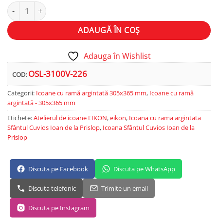
Cantitate Sfântul Cuvios Ioan de la Prislop
Alternative:
ADAUGĂ ÎN COȘ
Adauga în Wishlist
OSL-3100V-226
COD:
Categorii:
Icoane cu ramă argintată 305x365 mm
,
Icoane cu ramă
argintată - 305x365 mm
Etichete:
Atelierul de icoane EIKON
,
eikon
,
Icoana cu rama argintata
Sfântul Cuvios Ioan de la Prislop
,
Icoana Sfântul Cuvios Ioan de la
Prislop
Discuta pe Facebook
Discuta pe WhatsApp
Discuta telefonic
Trimite un email
Discuta pe Instagram