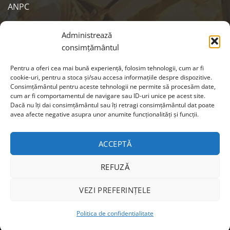
ANPC
SOCIALS
Administrează
consimțământul
Pentru a oferi cea mai bună experiență, folosim tehnologii, cum ar fi
cookie-uri, pentru a stoca și/sau accesa informațiile despre dispozitive.
Consimțământul pentru aceste tehnologii ne permite să procesăm date,
cum ar fi comportamentul de navigare sau ID-uri unice pe acest site.
Dacă nu îți dai consimțământul sau îți retragi consimțământul dat poate
avea afecte negative asupra unor anumite funcționalități și funcții.
ACCEPTĂ
Visa
MasterCard
Cash
REFUZĂ
On
Copyright 2026 ©
EIKON
| Webdesign by
CRYO
|
Modifica
Delivery
preferintele cookie
VEZI PREFERINȚELE
Politica de confidentialitate