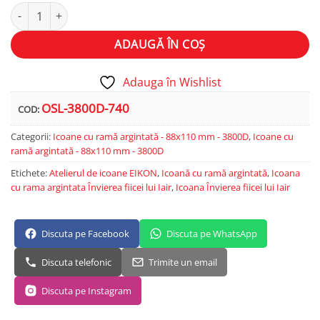
Cantitate Învierea fiicei lui Iair
Alternative:
ADAUGĂ ÎN COȘ
Adauga în Wishlist
OSL-3800D-740
COD:
Categorii:
Icoane cu ramă argintată - 88x110 mm - 3800D
,
Icoane cu
ramă argintată - 88x110 mm - 3800D
Etichete:
Atelierul de icoane EIKON
,
Icoană cu ramă argintată
,
Icoana
cu rama argintata Învierea fiicei lui Iair
,
Icoana Învierea fiicei lui Iair
Discuta pe Facebook
Discuta pe WhatsApp
Discuta telefonic
Trimite un email
Discuta pe Instagram