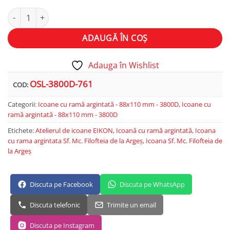
Cantitate Sf. Mc. Filofteia de la Argeș
Alternative:
ADAUGĂ ÎN COȘ
Adauga în Wishlist
OSL-3800D-761
COD:
Categorii:
Icoane cu ramă argintată - 88x110 mm - 3800D
,
Icoane cu
ramă argintată - 88x110 mm - 3800D
Etichete:
Atelierul de icoane EIKON
,
Icoană cu ramă argintată
,
Icoana
cu rama argintata Sf. Mc. Filofteia de la Argeș
,
Icoana Sf. Mc. Filofteia de
la Argeș
Discuta pe Facebook
Discuta pe WhatsApp
Discuta telefonic
Trimite un email
Discuta pe Instagram